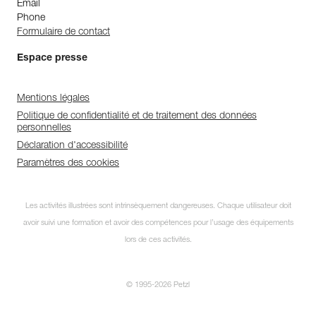
Email
Phone
Formulaire de contact
Espace presse
Mentions légales
Politique de confidentialité et de traitement des données
personnelles
Déclaration d'accessibilité
Paramètres des cookies
Les activités illustrées sont intrinsèquement dangereuses. Chaque utilisateur doit
avoir suivi une formation et avoir des compétences pour l’usage des équipements
lors de ces activités.
© 1995-2026 Petzl