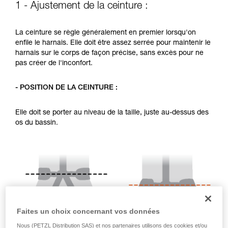
1 - Ajustement de la ceinture :
liées à votre activité. Il peut en exister d’autres
que nous ne décrivons pas ici.
La ceinture se règle généralement en premier lorsqu'on
enfile le harnais. Elle doit être assez serrée pour maintenir le
harnais sur le corps de façon précise, sans excès pour ne
pas créer de l'inconfort.
- POSITION DE LA CEINTURE :
Elle doit se porter au niveau de la taille, juste au-dessus des
os du bassin.
Faites un choix concernant vos données
Nous (PETZL Distribution SAS) et nos partenaires utilisons des cookies et/ou