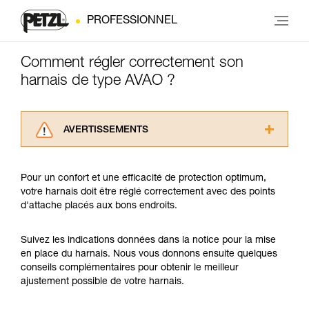
PROFESSIONNEL
Comment régler correctement son
harnais de type AVAO ?
AVERTISSEMENTS
Lisez attentivement les notices techniques des
produits utilisés dans ce conseil avant de le
Pour un confort et une efficacité de protection optimum,
consulter. Vous devez avoir compris les
votre harnais doit être réglé correctement avec des points
informations de la notice technique pour
d'attache placés aux bons endroits.
pouvoir comprendre ce complément
d’informations.
Maîtriser ces techniques nécessite une
Suivez les indications données dans la notice pour la mise
formation et un entraînement spécifique. Validez
en place du harnais. Nous vous donnons ensuite quelques
avec un professionnel votre capacité à refaire
conseils complémentaires pour obtenir le meilleur
la manipulation, seul, en toute sécurité, avant
ajustement possible de votre harnais.
de la reproduire en autonomie.
Nous donnons des exemples de techniques