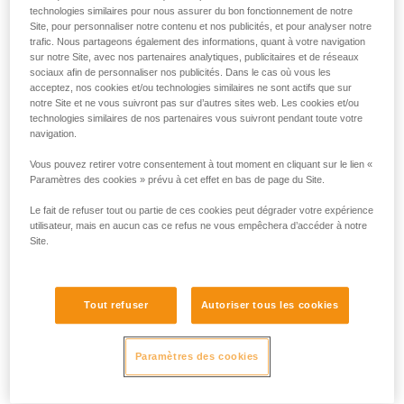
technologies similaires pour nous assurer du bon fonctionnement de notre
Site, pour personnaliser notre contenu et nos publicités, et pour analyser notre
trafic. Nous partageons également des informations, quant à votre navigation
sur notre Site, avec nos partenaires analytiques, publicitaires et de réseaux
sociaux afin de personnaliser nos publicités. Dans le cas où vous les
acceptez, nos cookies et/ou technologies similaires ne sont actifs que sur
- POSITION DES POINTS LATÉRAUX :
notre Site et ne vous suivront pas sur d’autres sites web. Les cookies et/ou
technologies similaires de nos partenaires vous suivront pendant toute votre
Les points d'attache latéraux doivent se trouver au niveau
navigation.
des os iliaques.
Vous pouvez retirer votre consentement à tout moment en cliquant sur le lien «
Paramètres des cookies » prévu à cet effet en bas de page du Site.
Le fait de refuser tout ou partie de ces cookies peut dégrader votre expérience
utilisateur, mais en aucun cas ce refus ne vous empêchera d’accéder à notre
Site.
Tout refuser
Autoriser tous les cookies
Paramètres des cookies