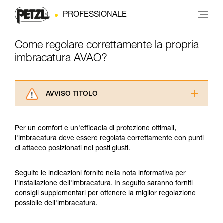
PROFESSIONALE
Come regolare correttamente la propria
imbracatura AVAO?
AVVISO TITOLO
Leggere attentamente le istruzioni tecniche dei
prodotti utilizzati in questo consiglio prima di
Per un comfort e un'efficacia di protezione ottimali,
consultarlo. Dovete aver compreso le
l'imbracatura deve essere regolata correttamente con punti
informazioni dell’istruzione tecnica per poter
di attacco posizionati nei posti giusti.
capire queste ulteriori informazioni.
La padronanza di queste tecniche richiede una
formazione ed un addestramento specifico.
Seguite le indicazioni fornite nella nota informativa per
Verificate con un professionista la vostra
l'installazione dell'imbracatura. In seguito saranno forniti
capacità di rifare la manovra, da soli, in piena
consigli supplementari per ottenere la miglior regolazione
sicurezza, prima di riprodurla autonomamente.
possibile dell'imbracatura.
Forniamo esempi di tecniche relative alla vostra
attività. Ne possono esistere altre che non