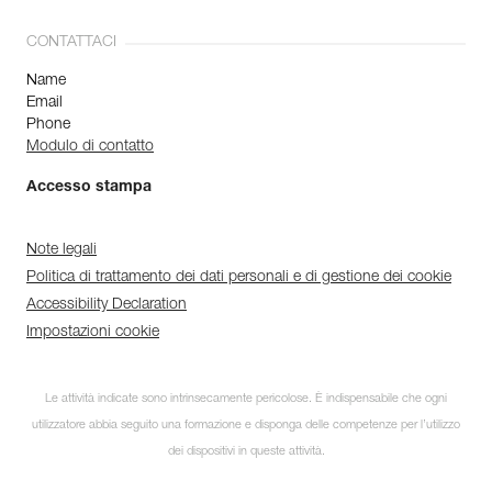
CONTATTACI
Name
Email
Phone
Modulo di contatto
Accesso stampa
Note legali
Politica di trattamento dei dati personali e di gestione dei cookie
Accessibility Declaration
Impostazioni cookie
Le attività indicate sono intrinsecamente pericolose. È indispensabile che ogni
utilizzatore abbia seguito una formazione e disponga delle competenze per l’utilizzo
dei dispositivi in queste attività.