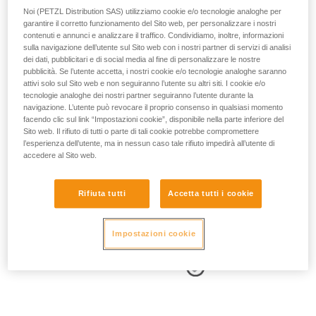
Noi (PETZL Distribution SAS) utilizziamo cookie e/o tecnologie analoghe per
garantire il corretto funzionamento del Sito web, per personalizzare i nostri
contenuti e annunci e analizzare il traffico. Condividiamo, inoltre, informazioni
sulla navigazione dell’utente sul Sito web con i nostri partner di servizi di analisi
dei dati, pubblicitari e di social media al fine di personalizzare le nostre
- POSIZIONE DEI PUNTI LATERALI:
pubblicità. Se l’utente accetta, i nostri cookie e/o tecnologie analoghe saranno
attivi solo sul Sito web e non seguiranno l’utente su altri siti. I cookie e/o
tecnologie analoghe dei nostri partner seguiranno l’utente durante la
I punti di attacco laterali si devono trovare a livello delle ossa
navigazione. L’utente può revocare il proprio consenso in qualsiasi momento
iliache.
facendo clic sul link “Impostazioni cookie”, disponibile nella parte inferiore del
Sito web. Il rifiuto di tutti o parte di tali cookie potrebbe compromettere
l’esperienza dell’utente, ma in nessun caso tale rifiuto impedirà all’utente di
accedere al Sito web.
Rifiuta tutti
Accetta tutti i cookie
Impostazioni cookie