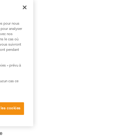
res pour nous
 pour analyser
avec nos
ns le cas où
 vous suivront
ront pendant
kies » prévu à
aucun cas ce
ues
 les cookies
le