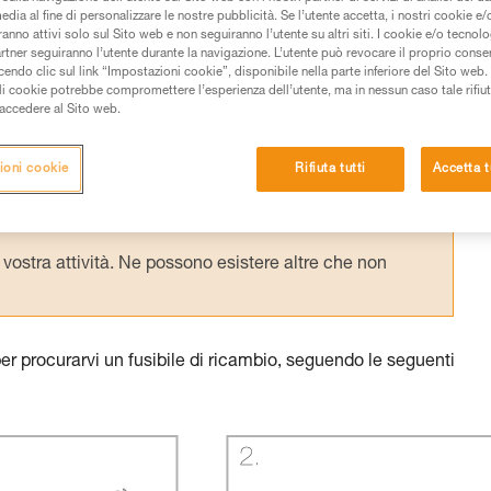
edia al fine di personalizzare le nostre pubblicità. Se l’utente accetta, i nostri cookie e
anno attivi solo sul Sito web e non seguiranno l’utente su altri siti. I cookie e/o tecnol
artner seguiranno l’utente durante la navigazione. L’utente può revocare il proprio conse
do clic sul link “Impostazioni cookie”, disponibile nella parte inferiore del Sito web. Il 
ali cookie potrebbe compromettere l’esperienza dell’utente, ma in nessun caso tale rifiu
 dei prodotti utilizzati in questo consiglio prima di
i accedere al Sito web.
azioni dell’istruzione tecnica per poter capire queste
ioni cookie
Rifiuta tutti
Accetta t
de una formazione ed un addestramento specifico.
pacità di rifare la manovra, da soli, in piena sicurezza,
vostra attività. Ne possono esistere altre che non
per procurarvi un fusibile di ricambio, seguendo le seguenti