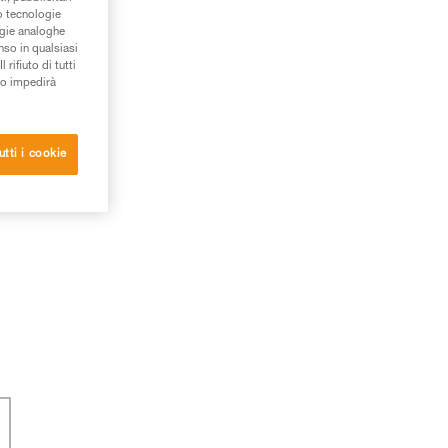
/o tecnologie
ogie analoghe
nso in qualsiasi
rifiuto di tutti
to impedirà
utti i cookie