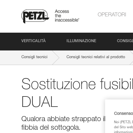
OPERATORI
VERTICALITÀ
ILLUMINAZIONE
CONSIGL
Consigli tecnici
Consigli tecnici relativi al prodotto
Sostituzione fusibi
DUAL
Consenso 
Qualora abbiate strappato il sottogola, 
Noi (PETZL D
fibbia del sottogola.
del Sito web,
informazioni 