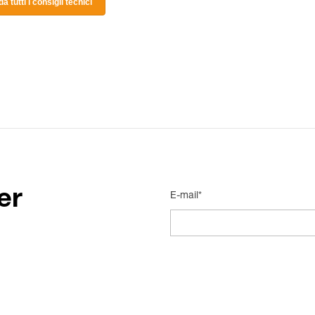
a tutti i consigli tecnici
er
E-mail*