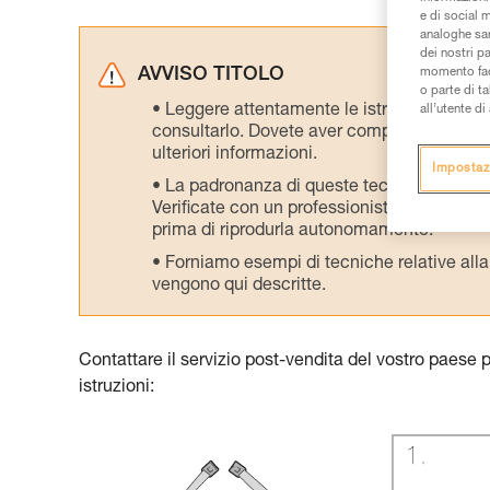
e di social m
analoghe sar
dei nostri p
AVVISO TITOLO
momento facen
o parte di t
Leggere attentamente le istruzioni tecniche
all’utente d
consultarlo. Dovete aver compreso le inform
ulteriori informazioni.
Impostaz
La padronanza di queste tecniche richie
Verificate con un professionista la vostra ca
prima di riprodurla autonomamente.
Forniamo esempi di tecniche relative alla 
vengono qui descritte.
Contattare il servizio post-vendita del vostro paese 
istruzioni: