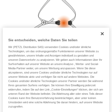
Die Beherrschung dieser Techniken setzt eine
entsprechende Ausbildung und ein spezielles
Training voraus. Prüfen Sie zusammen mit
einem Profi, ob Sie in der Lage sind, den
Vorgang alleine sicher zu wiederholen, bevor
Sie ihn eigenständig durchführen.
Wir geben Beispiele für die mit Ihrer Aktivität
verbundenen Techniken. Möglicherweise gibt es
Sie entscheiden, welche Daten Sie teilen
noch andere Techniken, die hier nicht
beschrieben werden.
Wir (PETZL Distribution SAS) verwenden Cookies und/oder ähnliche
Technologien, um das ordnungsgemäße Funktionieren unserer Website zu
gewährleisten, unsere Inhalte und Anzeigen individuell zu gestalten und
unseren Datenverkehr zu analysieren. Wir geben auch Informationen über Ihr
Surfverhalten auf unserer Website an unsere Analyse-, Werbe- und Social-
Media-Partner weiter, um unsere Werbung anzupassen. Wenn Sie diese
akzeptieren, sind unsere Cookies und/oder ähnliche Technologien nur auf
unserer Website aktiv und verfolgen Sie nicht auf andere Websites. Die
Cookies und/oder ähnliche Technologien unserer Partner werden Sie während
Ihres gesamten Surfens verfolgen. Sie können Ihre Einwilligung jederzeit
widerrufen, indem Sie auf den Link „Cookie-Einstellungen“ klicken, der sich am
unteren Rand der Website befindet. Die Ablehnung aller oder eines Teils dieser
Cookies kann Ihre Benutzererfahrung beeinträchtigen, aber unter keinen
Umständen wird eine solche Ablehnung Sie daran hindern, auf unsere Website
zuzugreifen.