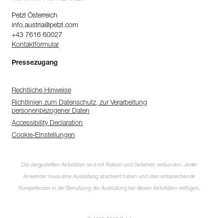
Petzl Österreich
info.austria@petzl.com
+43 7616 60027
Kontaktformular
Pressezugang
Rechtliche Hinweise
Richtlinien zum Datenschutz, zur Verarbeitung
personenbezogener Daten
Accessibility Declaration
Cookie-Einstellungen
Die dargestellten Aktivitäten sind mit Risiken und Gefahren verbunden. Jeder
Anwender muss eine Ausbildung absolviert haben und über entsprechende
Kompetenzen in der Benutzung der Ausrüstung bei diesen Aktivitäten verfügen.