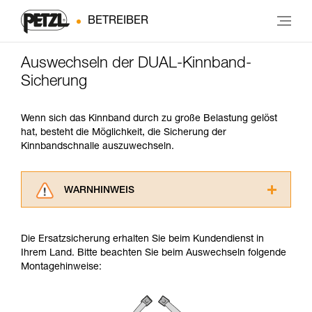
BETREIBER
Auswechseln der DUAL-Kinnband-
Sicherung
Wenn sich das Kinnband durch zu große Belastung gelöst
hat, besteht die Möglichkeit, die Sicherung der
Kinnbandschnalle auszuwechseln.
WARNHINWEIS
Lesen Sie die Gebrauchsanweisungen der
Produkte, um die es in diesem Tech Tipp geht,
Die Ersatzsicherung erhalten Sie beim Kundendienst in
aufmerksam durch, bevor Sie diesen zu Rate
Ihrem Land. Bitte beachten Sie beim Auswechseln folgende
ziehen. Um diese Zusatzinformationen
Montagehinweise:
verstehen zu können, müssen Sie zuerst die in
der Gebrauchsanweisung enthaltenen
Informationen richtig verstanden haben.