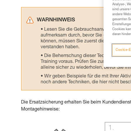
Analyse-, W
sind unsere 
andere Webs
WARNHINWEIS
gesamten Sur
Einstellunge
Lesen Sie die Gebrauchsanweisungen der 
Cookies kann
daran hinder
aufmerksam durch, bevor Sie diesen zu Ra
können, müssen Sie zuerst die in der Gebr
verstanden haben.
Cookie-E
Die Beherrschung dieser Techniken setzt
Training voraus. Prüfen Sie zusammen mit e
alleine sicher zu wiederholen, bevor Sie ih
Wir geben Beispiele für die mit Ihrer Akt
noch andere Techniken, die hier nicht bes
Die Ersatzsicherung erhalten Sie beim Kundendiens
Montagehinweise: