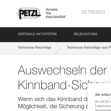
BETREIBER
VERTIKALE AKTIVITÄTEN
BELEUCHTUNG
Technische Ratschläge
Technische Ratschläge nach P
Auswechseln der
Kinnband-Sicher
Sie entsc
Wenn sich das Kinnband durch zu gr
Wir (PETZL 
Möglichkeit, die Sicherung der Kin
Funktioniere
Datenverkehr