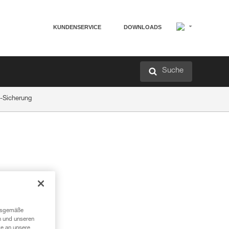
KUNDENSERVICE
DOWNLOADS
Suche
-Sicherung
ngsgemäße
n und unseren
te an unsere