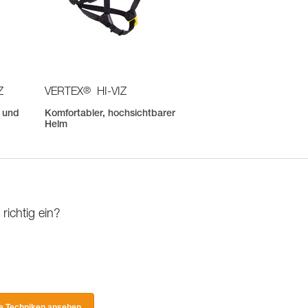
®
Z
VERTEX
HI-VIZ
r und
Komfortabler, hochsichtbarer
Helm
richtig ein?
le Techniken ansehen