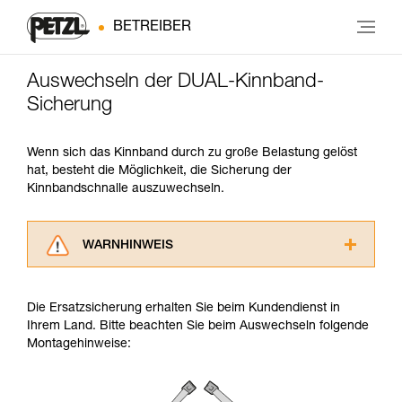
BETREIBER
Auswechseln der DUAL-Kinnband-
Sicherung
Wenn sich das Kinnband durch zu große Belastung gelöst
hat, besteht die Möglichkeit, die Sicherung der
Kinnbandschnalle auszuwechseln.
WARNHINWEIS
Lesen Sie die Gebrauchsanweisungen der
Produkte, um die es in diesem Tech Tipp geht,
Die Ersatzsicherung erhalten Sie beim Kundendienst in
aufmerksam durch, bevor Sie diesen zu Rate
Ihrem Land. Bitte beachten Sie beim Auswechseln folgende
ziehen. Um diese Zusatzinformationen
Montagehinweise:
verstehen zu können, müssen Sie zuerst die in
der Gebrauchsanweisung enthaltenen
Informationen richtig verstanden haben.