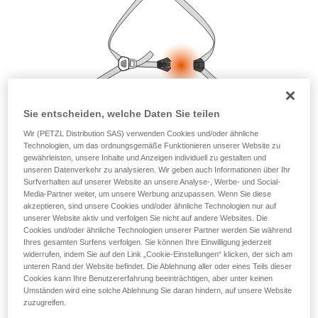
Die Beherrschung dieser Techniken setzt eine
entsprechende Ausbildung und ein spezielles
Training voraus. Prüfen Sie zusammen mit
einem Profi, ob Sie in der Lage sind, den
Vorgang alleine sicher zu wiederholen, bevor
Sie ihn eigenständig durchführen.
Wir geben Beispiele für die mit Ihrer Aktivität
verbundenen Techniken. Möglicherweise gibt es
Sie entscheiden, welche Daten Sie teilen
noch andere Techniken, die hier nicht
beschrieben werden.
Wir (PETZL Distribution SAS) verwenden Cookies und/oder ähnliche
Technologien, um das ordnungsgemäße Funktionieren unserer Website zu
gewährleisten, unsere Inhalte und Anzeigen individuell zu gestalten und
unseren Datenverkehr zu analysieren. Wir geben auch Informationen über Ihr
Surfverhalten auf unserer Website an unsere Analyse-, Werbe- und Social-
Media-Partner weiter, um unsere Werbung anzupassen. Wenn Sie diese
akzeptieren, sind unsere Cookies und/oder ähnliche Technologien nur auf
unserer Website aktiv und verfolgen Sie nicht auf andere Websites. Die
Cookies und/oder ähnliche Technologien unserer Partner werden Sie während
Ihres gesamten Surfens verfolgen. Sie können Ihre Einwilligung jederzeit
widerrufen, indem Sie auf den Link „Cookie-Einstellungen“ klicken, der sich am
unteren Rand der Website befindet. Die Ablehnung aller oder eines Teils dieser
Cookies kann Ihre Benutzererfahrung beeinträchtigen, aber unter keinen
Umständen wird eine solche Ablehnung Sie daran hindern, auf unsere Website
zuzugreifen.