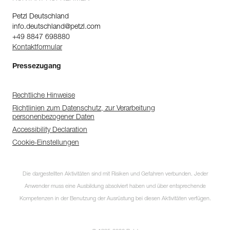
Petzl Deutschland
info.deutschland@petzl.com
+49 8847 698880
Kontaktformular
Pressezugang
Rechtliche Hinweise
Richtlinien zum Datenschutz, zur Verarbeitung
personenbezogener Daten
Accessibility Declaration
Cookie-Einstellungen
Die dargestellten Aktivitäten sind mit Risiken und Gefahren verbunden. Jeder
Anwender muss eine Ausbildung absolviert haben und über entsprechende
Kompetenzen in der Benutzung der Ausrüstung bei diesen Aktivitäten verfügen.