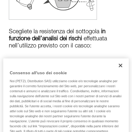
Verificate con un professionista la vostra
capacità di rifare la manovra, da soli, in piena
sicurezza, prima di riprodurla autonomamente.
Forniamo esempi di tecniche relative alla vostra
attività. Ne possono esistere altre che non
vengono qui descritte.
Scegliete la resistenza del sottogola
in
funzione dell’analisi dei rischi
effettuata
nell’utilizzo previsto con il casco:
Rischio di perdita in caso di caduta:
Consenso all'uso dei cookie
sottogola in posizione resistenza superiore a
Noi (PETZL Distribution SAS) utilizziamo cookie e/o tecnologie analoghe per
50 kg
garantire il corretto funzionamento del Sito web, per personalizzare i nostri
contenuti e annunci e analizzare il traffico. Condividiamo, inoltre, informazioni
sulla navigazione dell’utente sul Sito web con i nostri partner di servizi di analisi
dei dati, pubblicitari e di social media al fine di personalizzare le nostre
Rischio di strangolamento in caso di
pubblicità. Se l’utente accetta, i nostri cookie e/o tecnologie analoghe saranno
attivi solo sul Sito web e non seguiranno l’utente su altri siti. I cookie e/o
aggancio del casco:
sottogola in posizione
tecnologie analoghe dei nostri partner seguiranno l’utente durante la
inferiore a
25 kg
navigazione. L’utente può revocare il proprio consenso in qualsiasi momento
facendo clic sul link “Impostazioni cookie”, disponibile nella parte inferiore del
Sito web. Il rifiuto di tutti o parte di tali cookie potrebbe compromettere