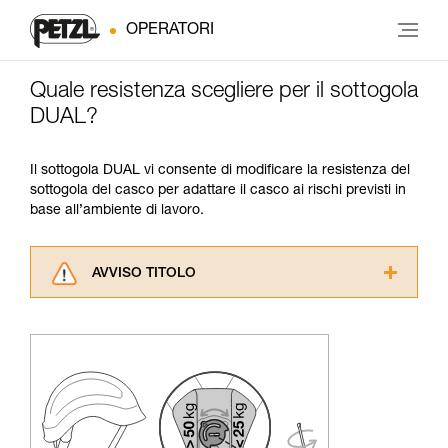
OPERATORI
Quale resistenza scegliere per il sottogola
DUAL?
Il sottogola DUAL vi consente di modificare la resistenza del
sottogola del casco per adattare il casco ai rischi previsti in
base all’ambiente di lavoro.
AVVISO TITOLO
Leggere attentamente le istruzioni tecniche dei
prodotti utilizzati in questo consiglio prima di
consultarlo. Dovete aver compreso le
informazioni dell’istruzione tecnica per poter
capire queste ulteriori informazioni.
La padronanza di queste tecniche richiede una
formazione ed un addestramento specifico.