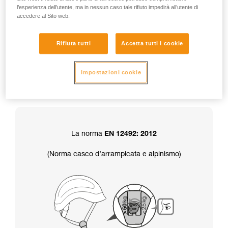
l’esperienza dell’utente, ma in nessun caso tale rifiuto impedirà all’utente di
accedere al Sito web.
Attenzione, Il casco è consegnato in
posizione resistenza superiore a 50 kg.
Rifiuta tutti
Accetta tutti i cookie
Inoltre, la scelta della resistenza del sottogola
Impostazioni cookie
determina anche la certificazione
del casco:
La norma
EN 12492: 2012
(Norma casco d’arrampicata e alpinismo)