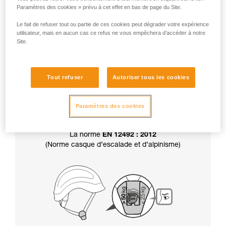
Paramètres des cookies » prévu à cet effet en bas de page du Site.
Attention, votre casque est livré en position
résistance supérieure à 50 kg.
Le fait de refuser tout ou partie de ces cookies peut dégrader votre expérience
utilisateur, mais en aucun cas ce refus ne vous empêchera d’accéder à notre
Site.
Par ailleurs, le choix de la résistance de la
jugulaire
détermine aussi la certification
de
Tout refuser
Autoriser tous les cookies
votre casque :
Paramètres des cookies
La norme
EN 12492 : 2012
(Norme casque d’escalade et d’alpinisme)