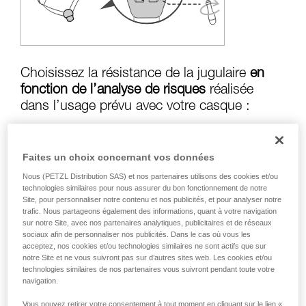
formation et un entraînement spécifique. Validez
avec un professionnel votre capacité à refaire
la manipulation, seul, en toute sécurité, avant
de la reproduire en autonomie.
Nous donnons des exemples de techniques
liées à votre activité. Il peut en exister d’autres
Choisissez la résistance de la jugulaire
en
que nous ne décrivons pas ici.
fonction de l’analyse de risques
réalisée
dans l’usage prévu avec votre casque :
Faites un choix concernant vos données
Risque de perte en cas de chute :
jugulaire
Nous (PETZL Distribution SAS) et nos partenaires utilisons des cookies et/ou
en position résistance supérieure à
50 kg
technologies similaires pour nous assurer du bon fonctionnement de notre
Site, pour personnaliser notre contenu et nos publicités, et pour analyser notre
trafic. Nous partageons également des informations, quant à votre navigation
sur notre Site, avec nos partenaires analytiques, publicitaires et de réseaux
Risque d’étranglement en cas d’accrochage
sociaux afin de personnaliser nos publicités. Dans le cas où vous les
du casque :
jugulaire en position résistance
acceptez, nos cookies et/ou technologies similaires ne sont actifs que sur
notre Site et ne vous suivront pas sur d’autres sites web. Les cookies et/ou
inférieure à
25 kg
technologies similaires de nos partenaires vous suivront pendant toute votre
navigation.
Vous pouvez retirer votre consentement à tout moment en cliquant sur le lien «