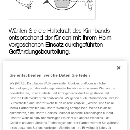
Die Beherrschung dieser Techniken setzt eine
entsprechende Ausbildung und ein spezielles
Training voraus. Prüfen Sie zusammen mit
einem Profi, ob Sie in der Lage sind, den
Vorgang alleine sicher zu wiederholen, bevor
Sie ihn eigenständig durchführen.
Wählen Sie die Haltekraft des Kinnbands
Wir geben Beispiele für die mit Ihrer Aktivität
entsprechend der für den mit Ihrem Helm
verbundenen Techniken. Möglicherweise gibt es
vorgesehenen Einsatz durchgeführten
noch andere Techniken, die hier nicht
Gefährdungsbeurteilung
:
beschrieben werden.
Sie entscheiden, welche Daten Sie teilen
Risiko, dass der Helm bei einem Sturz vom
Kopf gerissen wird:
Haltekraft des Kinnbands
Wir (PETZL Distribution SAS) verwenden Cookies und/oder ähnliche
in der Position über
50 kg
Technologien, um das ordnungsgemäße Funktionieren unserer Website zu
gewährleisten, unsere Inhalte und Anzeigen individuell zu gestalten und
unseren Datenverkehr zu analysieren. Wir geben auch Informationen über Ihr
Surfverhalten auf unserer Website an unsere Analyse-, Werbe- und Social-
Media-Partner weiter, um unsere Werbung anzupassen. Wenn Sie diese
Strangulationsrisiko, wenn sich der Helm
akzeptieren, sind unsere Cookies und/oder ähnliche Technologien nur auf
verfängt:
Haltekraft des Kinnbands in der
unserer Website aktiv und verfolgen Sie nicht auf andere Websites. Die
Cookies und/oder ähnliche Technologien unserer Partner werden Sie während
Position unter
25 kg
Ihres gesamten Surfens verfolgen. Sie können Ihre Einwilligung jederzeit