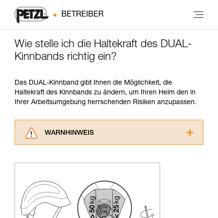
BETREIBER
Wie stelle ich die Haltekraft des DUAL-
Kinnbands richtig ein?
Das DUAL-Kinnband gibt Ihnen die Möglichkeit, die
Haltekraft des Kinnbands zu ändern, um Ihren Helm den in
Ihrer Arbeitsumgebung herrschenden Risiken anzupassen.
WARNHINWEIS
Lesen Sie die Gebrauchsanweisungen der
Produkte, um die es in diesem Tech Tipp geht,
aufmerksam durch, bevor Sie diesen zu Rate
ziehen. Um diese Zusatzinformationen
verstehen zu können, müssen Sie zuerst die in
der Gebrauchsanweisung enthaltenen
Informationen richtig verstanden haben.