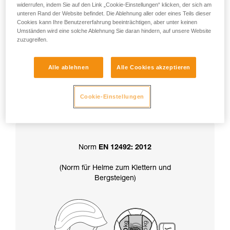
widerrufen, indem Sie auf den Link „Cookie-Einstellungen“ klicken, der sich am
unteren Rand der Website befindet. Die Ablehnung aller oder eines Teils dieser
Cookies kann Ihre Benutzererfahrung beeinträchtigen, aber unter keinen
Achtung: Ihr Helm wird in der Position
Umständen wird eine solche Ablehnung Sie daran hindern, auf unsere Website
zuzugreifen.
„Haltekraft über 50 kg“ geliefert.
Alle ablehnen
Alle Cookies akzeptieren
Die Wahl der Haltekraft des Kinnbands
Cookie-Einstellungen
bestimmt auch die Zertifizierung
Ihres Helms:
Norm
EN 12492: 2012
(Norm für Helme zum Klettern und
Bergsteigen)