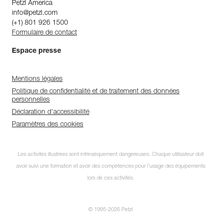
Petzl America
info@petzl.com
(+1) 801 926 1500
Formulaire de contact
Espace presse
Mentions légales
Politique de confidentialité et de traitement des données
personnelles
Déclaration d'accessibilité
Paramètres des cookies
Les activités illustrées sont intrinsèquement dangereuses. Chaque utilisateur doit
avoir suivi une formation et avoir des compétences pour l’usage des équipements
lors de ces activités.
© 1995-2026 Petzl