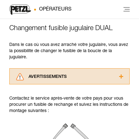
OPÉRATEURS
Changement fusible jugulaire DUAL
Dans le cas où vous avez arraché votre jugulaire, vous avez
la possibilité de changer le fusible de la boucle de la
jugulaire.
AVERTISSEMENTS
Lisez attentivement les notices techniques des
produits utilisés dans ce conseil avant de le
Contactez le service après-vente de votre pays pour vous
consulter. Vous devez avoir compris les
procurer un fusible de rechange et suivez les instructions de
informations de la notice technique pour
montage suivantes :
pouvoir comprendre ce complément
d’informations.
Maîtriser ces techniques nécessite une
formation et un entraînement spécifique. Validez
avec un professionnel votre capacité à refaire