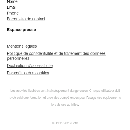
Name
Email
Phone
Formulaire de contact
Espace presse
Mentions légales
Politique de confidentialité et de traitement des données
personnelles
Déclaration d'accessibilité
Paramètres des cookies
Les activités illustrées sont intrinsèquement dangereuses. Chaque utilisateur doit
avoir suivi une formation et avoir des compétences pour l’usage des équipements
lors de ces activités.
© 1995-2026 Petzl