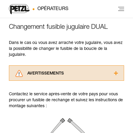
OPÉRATEURS
Changement fusible jugulaire DUAL
Dans le cas où vous avez arraché votre jugulaire, vous avez
la possibilité de changer le fusible de la boucle de la
jugulaire.
AVERTISSEMENTS
Lisez attentivement les notices techniques des
produits utilisés dans ce conseil avant de le
Contactez le service après-vente de votre pays pour vous
consulter. Vous devez avoir compris les
procurer un fusible de rechange et suivez les instructions de
informations de la notice technique pour
montage suivantes :
pouvoir comprendre ce complément
d’informations.
Maîtriser ces techniques nécessite une
formation et un entraînement spécifique. Validez
avec un professionnel votre capacité à refaire