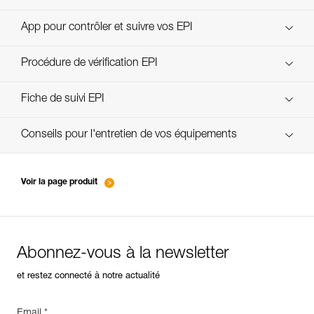
Technical Notice
App pour contrôler et suivre vos EPI
découvrez ePPEcentre
Procédure de vérification EPI
Technical Notice
verif-EPI-casques-PRO-procedure-FR
Fiche de suivi EPI
verif-EPI-casque-PRO-suivi-FR
Conseils pour l'entretien de vos équipements
entretien-casques-FR
Voir la page produit
Abonnez-vous à la newsletter
et restez connecté à notre actualité
Email *