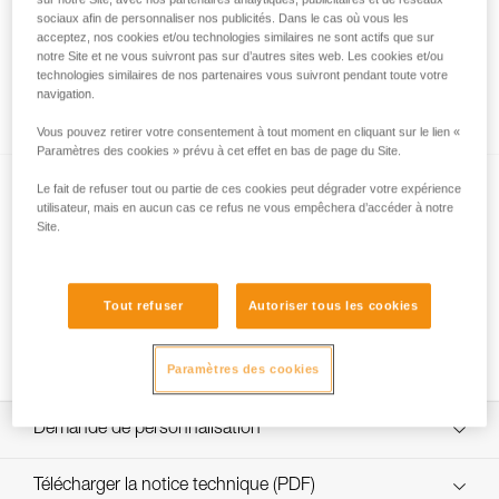
sociaux afin de personnaliser nos publicités. Dans le cas où vous les
acceptez, nos cookies et/ou technologies similaires ne sont actifs que sur
notre Site et ne vous suivront pas sur d’autres sites web. Les cookies et/ou
Quelle résistance choisir pour la jugulaire
technologies similaires de nos partenaires vous suivront pendant toute votre
navigation.
DUAL ?
Vous pouvez retirer votre consentement à tout moment en cliquant sur le lien «
Paramètres des cookies » prévu à cet effet en bas de page du Site.
Le fait de refuser tout ou partie de ces cookies peut dégrader votre expérience
utilisateur, mais en aucun cas ce refus ne vous empêchera d’accéder à notre
Site.
Tout refuser
Autoriser tous les cookies
NEW
Changement fusible jugulaire DUAL
Paramètres des cookies
Demande de personnalisation
Custom_casques_FR
Télécharger la notice technique (PDF)