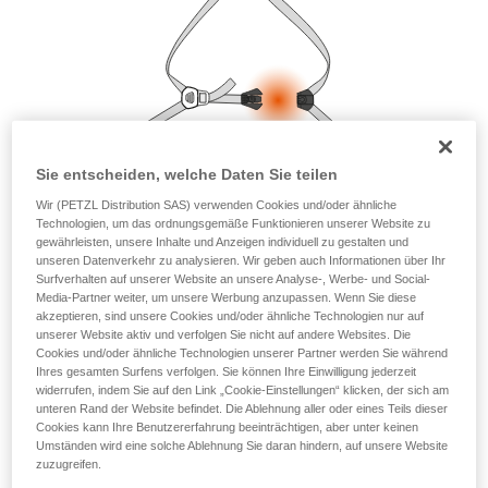
Die Beherrschung dieser Techniken setzt eine
entsprechende Ausbildung und ein spezielles
Training voraus. Prüfen Sie zusammen mit
einem Profi, ob Sie in der Lage sind, den
Vorgang alleine sicher zu wiederholen, bevor
Sie ihn eigenständig durchführen.
Wir geben Beispiele für die mit Ihrer Aktivität
verbundenen Techniken. Möglicherweise gibt es
Sie entscheiden, welche Daten Sie teilen
noch andere Techniken, die hier nicht
beschrieben werden.
Wir (PETZL Distribution SAS) verwenden Cookies und/oder ähnliche
Technologien, um das ordnungsgemäße Funktionieren unserer Website zu
gewährleisten, unsere Inhalte und Anzeigen individuell zu gestalten und
unseren Datenverkehr zu analysieren. Wir geben auch Informationen über Ihr
Surfverhalten auf unserer Website an unsere Analyse-, Werbe- und Social-
Media-Partner weiter, um unsere Werbung anzupassen. Wenn Sie diese
akzeptieren, sind unsere Cookies und/oder ähnliche Technologien nur auf
unserer Website aktiv und verfolgen Sie nicht auf andere Websites. Die
Cookies und/oder ähnliche Technologien unserer Partner werden Sie während
Ihres gesamten Surfens verfolgen. Sie können Ihre Einwilligung jederzeit
widerrufen, indem Sie auf den Link „Cookie-Einstellungen“ klicken, der sich am
unteren Rand der Website befindet. Die Ablehnung aller oder eines Teils dieser
Cookies kann Ihre Benutzererfahrung beeinträchtigen, aber unter keinen
Umständen wird eine solche Ablehnung Sie daran hindern, auf unsere Website
zuzugreifen.