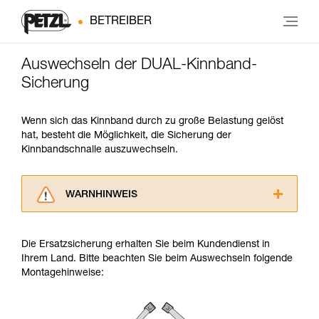
BETREIBER
Auswechseln der DUAL-Kinnband-
Sicherung
Wenn sich das Kinnband durch zu große Belastung gelöst
hat, besteht die Möglichkeit, die Sicherung der
Kinnbandschnalle auszuwechseln.
WARNHINWEIS
Lesen Sie die Gebrauchsanweisungen der
Produkte, um die es in diesem Tech Tipp geht,
Die Ersatzsicherung erhalten Sie beim Kundendienst in
aufmerksam durch, bevor Sie diesen zu Rate
Ihrem Land. Bitte beachten Sie beim Auswechseln folgende
ziehen. Um diese Zusatzinformationen
Montagehinweise:
verstehen zu können, müssen Sie zuerst die in
der Gebrauchsanweisung enthaltenen
Informationen richtig verstanden haben.