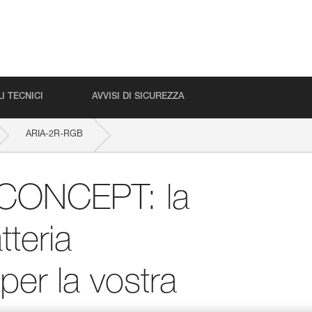
I TECNICI
AVVISI DI SICUREZZA
ARIA-2R-RGB
cabile CORE per la vostra lampada frontale
CONCEPT: la
tteria
per la vostra