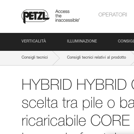
OPERATORI
VERTICALITÀ
ILLUMINAZIONE
CONSIGL
Consigli tecnici
Consigli tecnici relativi al prodotto
HYBRID HYBRID CONCEPT: la scelta tra pile o batteria ricari
HYBRID HYBRID 
scelta tra pile o ba
ricaricabile CORE 