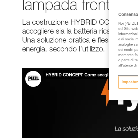
lampada frontale
Consenso 
La costruzione HYBRID CONCEPT con
Noi (PETZL D
del Sito web,
accogliere sia la batteria ricaricabi
informazioni 
Una soluzione pratica e flessibile, pe
e di social m
analoghe sar
energia, secondo l’utilizzo.
dei nostri p
momento facen
o parte di t
all’utente d
Impostaz