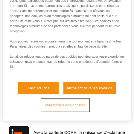
trafic. Nous partageons également des informations, quant à votre navigation
sur notre Site, avec nos partenaires analytiques, publicitaires et de réseaux
sociaux afin de personnaliser nos publicités. Dans le cas où vous les
acceptez, nos cookies et/ou technologies similaires ne sont actifs que sur
notre Site et ne vous suivront pas sur d’autres sites web. Les cookies et/ou
technologies similaires de nos partenaires vous suivront pendant toute votre
navigation.
Vous pouvez retirer votre consentement à tout moment en cliquant sur le lien «
Paramètres des cookies » prévu à cet effet en bas de page du Site.
Le fait de refuser tout ou partie de ces cookies peut dégrader votre expérience
utilisateur, mais en aucun cas ce refus ne vous empêchera d’accéder à notre
Site.
Puissance
À l’allumage de la lampe, la puissance de votre lampe est
Tout refuser
Autoriser tous les cookies
sensiblement la même que si vous utilisiez des piles ou une
batterie CORE. La différence de puissance à l’allumage peut
être de l’ordre de 10 % maximum.
Paramètres des cookies
En revanche, pendant l’utilisation de la lampe, il existe une
différence de comportement :
Avec la batterie CORE, la puissance d’éclairage