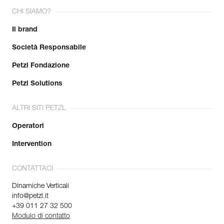
produzione.
CHI SIAMO?
Il brand
Per saperne di più
Società Responsabile
Petzl Fondazione
Petzl Solutions
ALTRI SITI PETZL
Operatori
Intervention
CONTATTACI
Dinamiche Verticali
info@petzl.it
+39 011 27 32 500
Modulo di contatto