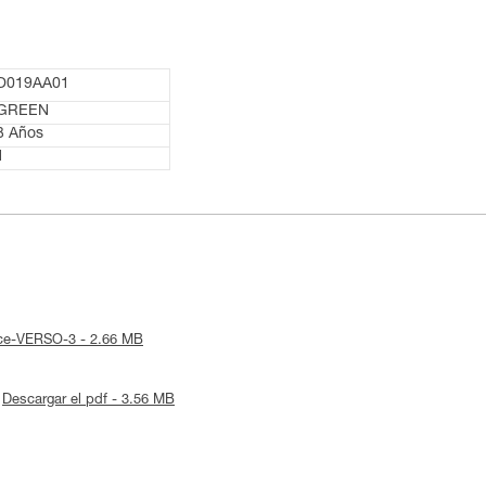
D019AA01
GREEN
3 Años
1
tice-VERSO-3 - 2.66 MB
Descargar el pdf - 3.56 MB