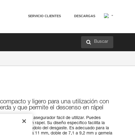
SERVICIO CLIENTES
DESCARGAS
Buscar
ompacto y ligero para una utilización con
rda y que permite el descenso en rápel
! El VERSO es un asegurador fácil de utilizar. Puedes
zar descensos en rápel. Su diseño específico facilita la
 aparato, protegiéndolo del desgaste. Es adecuado para la
a: simple de 8,5 a 11 mm, doble de 7,1 a 9,2 mm y gemela