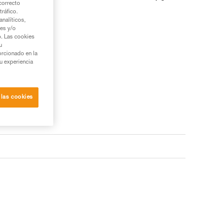
correcto
tráfico.
nalíticos,
ies y/o
b. Las cookies
u
orcionado en la
su experiencia
 las cookies