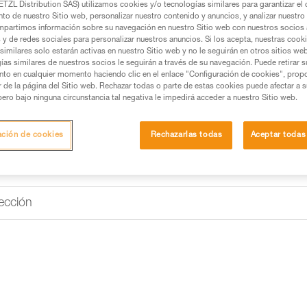
TZL Distribution SAS) utilizamos cookies y/o tecnologías similares para garantizar el 
de 6,9 a 9,2 mm.
to de nuestro Sitio web, personalizar nuestro contenido y anuncios, y analizar nuestro 
partimos información sobre su navegación en nuestro Sitio web con nuestros socios a
s y de redes sociales para personalizar nuestros anuncios. Si los acepta, nuestras cook
Buscar un punto de venta
similares solo estarán activas en nuestro Sitio web y no le seguirán en otros sitios we
ías similares de nuestros socios le seguirán a través de su navegación. Puede retirar s
nto en cualquier momento haciendo clic en el enlace "Configuración de cookies", prop
or de la página del Sitio web. Rechazar todas o parte de estas cookies puede afectar a 
pero bajo ninguna circunstancia tal negativa le impedirá acceder a nuestro Sitio web.
ación de cookies
Rechazarlas todas
Aceptar todas
ección