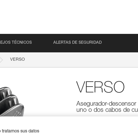
EJOS TÉCNICOS
ALERTAS DE SEGURIDAD
VERSO
VERSO
Asegurador-descensor c
uno o dos cabos de cue
¡El más ligero de la gama Petzl
asegurar a un escalador o reali
circulación de la cuerda en el
o tratamos sus datos
mayoría de diámetros de cuerd