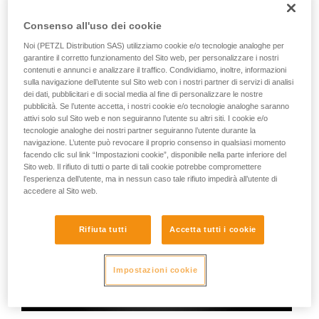
Consenso all'uso dei cookie
Lampade Petzl:
Noi (PETZL Distribution SAS) utilizziamo cookie e/o tecnologie analoghe per
garantire il corretto funzionamento del Sito web, per personalizzare i nostri
contenuti e annunci e analizzare il traffico. Condividiamo, inoltre, informazioni
sulla navigazione dell’utente sul Sito web con i nostri partner di servizi di analisi
dei dati, pubblicitari e di social media al fine di personalizzare le nostre
pubblicità. Se l’utente accetta, i nostri cookie e/o tecnologie analoghe saranno
attivi solo sul Sito web e non seguiranno l’utente su altri siti. I cookie e/o
tecnologie analoghe dei nostri partner seguiranno l’utente durante la
navigazione. L’utente può revocare il proprio consenso in qualsiasi momento
facendo clic sul link “Impostazioni cookie”, disponibile nella parte inferiore del
Sito web. Il rifiuto di tutti o parte di tali cookie potrebbe compromettere
l’esperienza dell’utente, ma in nessun caso tale rifiuto impedirà all’utente di
accedere al Sito web.
Rifiuta tutti
Accetta tutti i cookie
Impostazioni cookie