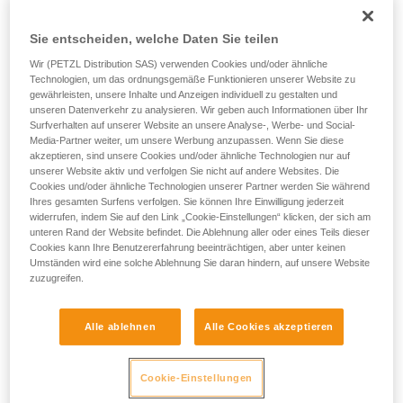
eng mit externen Forschungseinrichtungen zusammen.
Sie entscheiden, welche Daten Sie teilen
Wir (PETZL Distribution SAS) verwenden Cookies und/oder ähnliche
Lampen von Petzl:
Technologien, um das ordnungsgemäße Funktionieren unserer Website zu
gewährleisten, unsere Inhalte und Anzeigen individuell zu gestalten und
unseren Datenverkehr zu analysieren. Wir geben auch Informationen über Ihr
Surfverhalten auf unserer Website an unsere Analyse-, Werbe- und Social-
Media-Partner weiter, um unsere Werbung anzupassen. Wenn Sie diese
akzeptieren, sind unsere Cookies und/oder ähnliche Technologien nur auf
unserer Website aktiv und verfolgen Sie nicht auf andere Websites. Die
Cookies und/oder ähnliche Technologien unserer Partner werden Sie während
Ihres gesamten Surfens verfolgen. Sie können Ihre Einwilligung jederzeit
widerrufen, indem Sie auf den Link „Cookie-Einstellungen“ klicken, der sich am
unteren Rand der Website befindet. Die Ablehnung aller oder eines Teils dieser
Cookies kann Ihre Benutzererfahrung beeinträchtigen, aber unter keinen
Umständen wird eine solche Ablehnung Sie daran hindern, auf unsere Website
zuzugreifen.
Alle ablehnen
Alle Cookies akzeptieren
Cookie-Einstellungen