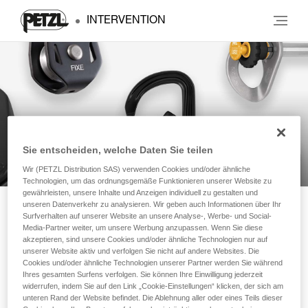
INTERVENTION
Technische Ratschläge
Sie entscheiden, welche Daten Sie teilen
Wir (PETZL Distribution SAS) verwenden Cookies und/oder ähnliche
Technologien, um das ordnungsgemäße Funktionieren unserer Website zu
gewährleisten, unsere Inhalte und Anzeigen individuell zu gestalten und
unseren Datenverkehr zu analysieren. Wir geben auch Informationen über Ihr
Surfverhalten auf unserer Website an unsere Analyse-, Werbe- und Social-
Newsletter abonnieren
Media-Partner weiter, um unsere Werbung anzupassen. Wenn Sie diese
akzeptieren, sind unsere Cookies und/oder ähnliche Technologien nur auf
und auf dem Laufenden bleiben
unserer Website aktiv und verfolgen Sie nicht auf andere Websites. Die
Cookies und/oder ähnliche Technologien unserer Partner werden Sie während
Ihres gesamten Surfens verfolgen. Sie können Ihre Einwilligung jederzeit
Email *
widerrufen, indem Sie auf den Link „Cookie-Einstellungen“ klicken, der sich am
unteren Rand der Website befindet. Die Ablehnung aller oder eines Teils dieser