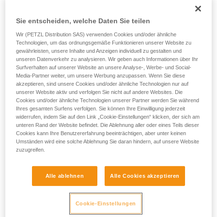
eng mit externen Forschungseinrichtungen zusammen.
Sie entscheiden, welche Daten Sie teilen
Wir (PETZL Distribution SAS) verwenden Cookies und/oder ähnliche
Lampen von Petzl:
Technologien, um das ordnungsgemäße Funktionieren unserer Website zu
gewährleisten, unsere Inhalte und Anzeigen individuell zu gestalten und
unseren Datenverkehr zu analysieren. Wir geben auch Informationen über Ihr
Surfverhalten auf unserer Website an unsere Analyse-, Werbe- und Social-
Media-Partner weiter, um unsere Werbung anzupassen. Wenn Sie diese
akzeptieren, sind unsere Cookies und/oder ähnliche Technologien nur auf
unserer Website aktiv und verfolgen Sie nicht auf andere Websites. Die
Cookies und/oder ähnliche Technologien unserer Partner werden Sie während
Ihres gesamten Surfens verfolgen. Sie können Ihre Einwilligung jederzeit
widerrufen, indem Sie auf den Link „Cookie-Einstellungen“ klicken, der sich am
unteren Rand der Website befindet. Die Ablehnung aller oder eines Teils dieser
Cookies kann Ihre Benutzererfahrung beeinträchtigen, aber unter keinen
Umständen wird eine solche Ablehnung Sie daran hindern, auf unsere Website
zuzugreifen.
Alle ablehnen
Alle Cookies akzeptieren
Cookie-Einstellungen