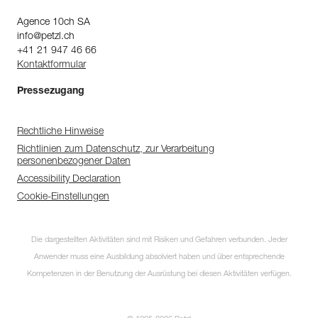
Agence 10ch SA
info@petzl.ch
+41 21 947 46 66
Kontaktformular
Pressezugang
Rechtliche Hinweise
Richtlinien zum Datenschutz, zur Verarbeitung
personenbezogener Daten
Accessibility Declaration
Cookie-Einstellungen
Die dargestellten Aktivitäten sind mit Risiken und Gefahren verbunden. Jeder
Anwender muss eine Ausbildung absolviert haben und über entsprechende
Kompetenzen in der Benutzung der Ausrüstung bei diesen Aktivitäten verfügen.