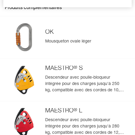
General
Produits complémentaires
Matière(s): aluminium, acier inoxydable
Spécifications référence(s)
OK
Référence : P060CA00
Couleur(s) : jaune
Mousqueton ovale léger
Garantie : 3 ans
Conditionnement : 1
®
MAESTRO
S
Gérer et inspecter facilement votre EPI
Descendeur avec poulie-bloqueur
intégrée pour des charges jusqu'à 250
Ajoutez un produit Petzl en scannant simplement son
kg, compatible avec des cordes de 10,5 à
datamatrix : toutes les informations relatives au produit
s'afficheront automatiquement.
11,5 mm
Importez et exportez facilement vos données EPI
®
MAESTRO
L
existantes.
Voir l'historique d'un produit à partir de sa date de
Descendeur avec poulie-bloqueur
fabrication.
intégrée pour des charges jusqu'à 280
kg, compatible avec des cordes de 12,5 à