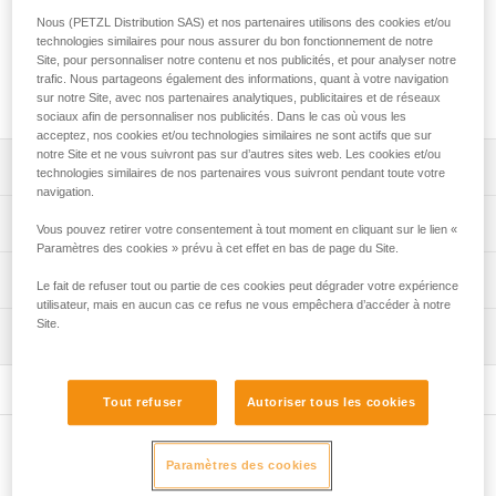
secours. Ses flasques spécifiques sont adaptés à l'utilisation
Nous (PETZL Distribution SAS) et nos partenaires utilisons des cookies et/ou
de nœud autobloquant Prusik dans des systèmes anti-retour.
technologies similaires pour nous assurer du bon fonctionnement de notre
Hautement résistante et offrant un très haut rendement, elle
Site, pour personnaliser notre contenu et nos publicités, et pour analyser notre
est conçue pour une utilisation intensive, ainsi que pour la
trafic. Nous partageons également des informations, quant à votre navigation
manipulation de charges lourdes.
sur notre Site, avec nos partenaires analytiques, publicitaires et de réseaux
sociaux afin de personnaliser nos publicités. Dans le cas où vous les
acceptez, nos cookies et/ou technologies similaires ne sont actifs que sur
notre Site et ne vous suivront pas sur d’autres sites web. Les cookies et/ou
Descriptif
technologies similaires de nos partenaires vous suivront pendant toute votre
navigation.
Utilisation dans les systèmes anti-retour :
Spécifications techniques
Vous pouvez retirer votre consentement à tout moment en cliquant sur le lien «
- flasques mobiles au design adapté au nœud
Paramètres des cookies » prévu à cet effet en bas de page du Site.
autobloquant Prusik.
Compatibilité corde: 6 à 13 mm
Informations techniques
Le fait de refuser tout ou partie de ces cookies peut dégrader votre expérience
Conçue pour la manipulation de charges lourdes et pour
Diamètre de réa: 51 mm
utilisateur, mais en aucun cas ce refus ne vous empêchera d’accéder à notre
une utilisation intensive :
Notice
Site.
Roulement à billes: oui
- très haut rendement assuré par le réa de gros diamètre
Inspection
Télécharger le pdf technical-notice-POULIES-2
monté sur un roulement à billes étanche,
Rendement: 97 %
Déclaration de conformité
Procédure de vérification EPI
- manipulations facilitées par les trous de connexion
Télécharger le pdf UE-Declaration-P060CA00-MINDER L1
Charge d'utilisation maximale: 8 kN
Télécharger le pdf verif-EPI-poulies-procedure-FR
pouvant recevoir jusqu'à trois mousquetons,
Tout refuser
Autoriser tous les cookies
- passage de corde protégé, grâce au design spécifique
FAQ
Charge de rupture: 36 kN
Fiche de suivi EPI
des flasques.
FAQ
Autres produits
Poids: 237 g
Télécharger le pdf verif-EPI-poulies-suivi-FR
Paramètres des cookies
Certification(s): CE EN 12278, NFPA General Use, XF 494
Voir tous les contenus techniques