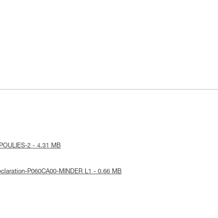
ce-POULIES-2 - 4.31 MB
Declaration-P060CA00-MINDER L1 - 0.66 MB