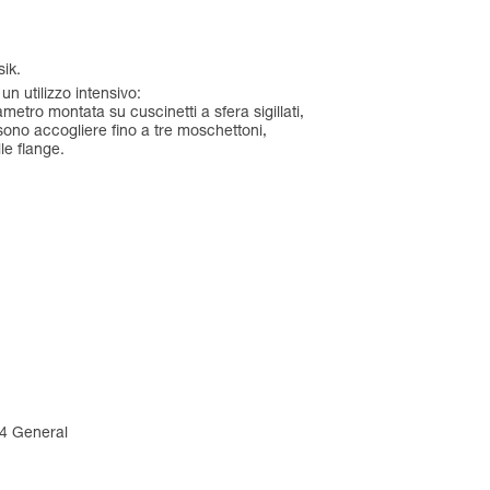
sik.
n utilizzo intensivo:
metro montata su cuscinetti a sfera sigillati,
sono accogliere fino a tre moschettoni,
le flange.
94 General