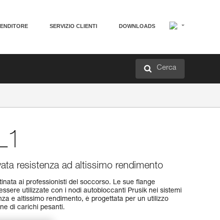
VENDITORE
SERVIZIO CLIENTI
DOWNLOADS
Cerca
L1
vata resistenza ad altissimo rendimento
ata ai professionisti del soccorso. Le sue flange
ssere utilizzate con i nodi autobloccanti Prusik nei sistemi
enza e altissimo rendimento, è progettata per un utilizzo
ne di carichi pesanti.