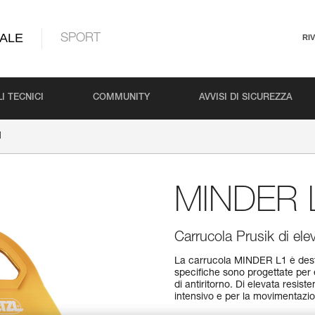
ALE
SPORT
RI
I TECNICI
COMMUNITY
AVVISI DI SICUREZZA
1
MINDER 
Carrucola Prusik di ele
La carrucola MINDER L1 è destin
specifiche sono progettate per e
di antiritorno. Di elevata resist
intensivo e per la movimentazio