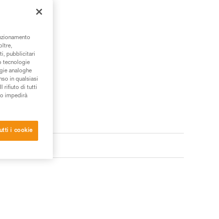
unzionamento
oltre,
i, pubblicitari
/o tecnologie
ogie analoghe
nso in qualsiasi
rifiuto di tutti
to impedirà
utti i cookie