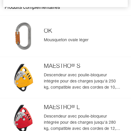
General
Produits complémentaires
Matière(s): aluminium, acier inoxydable
Spécifications référence(s)
OK
Référence : P060CA00
Couleur(s) : jaune
Mousqueton ovale léger
Garantie : 3 ans
Conditionnement : 1
®
MAESTRO
S
Gérer et inspecter facilement votre EPI
Descendeur avec poulie-bloqueur
intégrée pour des charges jusqu'à 250
Ajoutez un produit Petzl en scannant simplement son
kg, compatible avec des cordes de 10,5 à
datamatrix : toutes les informations relatives au produit
s'afficheront automatiquement.
11,5 mm
Importez et exportez facilement vos données EPI
®
MAESTRO
L
existantes.
Voir l'historique d'un produit à partir de sa date de
Descendeur avec poulie-bloqueur
fabrication.
intégrée pour des charges jusqu'à 280
kg, compatible avec des cordes de 12,5 à