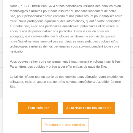
secours. Ses flasques spécifiques sont adaptés à l'utilisation
Nous (PETZL Distribution SAS) et nos partenaires utilisons des cookies et/ou
de nœud autobloquant Prusik dans des systèmes anti-retour.
technologies similaires pour nous assurer du bon fonctionnement de notre
Hautement résistante et offrant un très haut rendement, elle
Site, pour personnaliser notre contenu et nos publicités, et pour analyser notre
est conçue pour une utilisation intensive, ainsi que pour la
trafic. Nous partageons également des informations, quant à votre navigation
manipulation de charges lourdes.
sur notre Site, avec nos partenaires analytiques, publicitaires et de réseaux
sociaux afin de personnaliser nos publicités. Dans le cas où vous les
acceptez, nos cookies et/ou technologies similaires ne sont actifs que sur
notre Site et ne vous suivront pas sur d’autres sites web. Les cookies et/ou
Descriptif
technologies similaires de nos partenaires vous suivront pendant toute votre
navigation.
Utilisation dans les systèmes anti-retour :
Spécifications techniques
Vous pouvez retirer votre consentement à tout moment en cliquant sur le lien «
- flasques mobiles au design adapté au nœud
Paramètres des cookies » prévu à cet effet en bas de page du Site.
autobloquant Prusik.
Compatibilité corde: 6 à 13 mm
Informations techniques
Le fait de refuser tout ou partie de ces cookies peut dégrader votre expérience
Conçue pour la manipulation de charges lourdes et pour
Diamètre de réa: 51 mm
utilisateur, mais en aucun cas ce refus ne vous empêchera d’accéder à notre
une utilisation intensive :
Notice
Site.
Roulement à billes: oui
- très haut rendement assuré par le réa de gros diamètre
Inspection
Télécharger le pdf technical-notice-POULIES-2
monté sur un roulement à billes étanche,
Rendement: 97 %
Déclaration de conformité
Procédure de vérification EPI
- manipulations facilitées par les trous de connexion
Télécharger le pdf UE-Declaration-P060CA00-MINDER L1
Charge d'utilisation maximale: 8 kN
Télécharger le pdf verif-EPI-poulies-procedure-FR
pouvant recevoir jusqu'à trois mousquetons,
Tout refuser
Autoriser tous les cookies
- passage de corde protégé, grâce au design spécifique
FAQ
Charge de rupture: 36 kN
Fiche de suivi EPI
des flasques.
FAQ
Autres produits
Poids: 237 g
Télécharger le pdf verif-EPI-poulies-suivi-FR
Paramètres des cookies
Certification(s): CE EN 12278, NFPA General Use, XF 494
Voir tous les contenus techniques