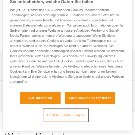
Sie entscheiden, welche Daten Sie teilen
Die MINDER L1-Umlenkrolle ist für professionelle
Rettungskräfte bestimmt. Die speziellen Seitenteile sind für
Wir (PETZL Distribution SAS) verwenden Cookies und/oder ähnliche
die Verwendung mit einem selbstklemmenden Prusikknoten
Technologien, um das ordnungsgemäße Funktionieren unserer Website zu
in Systemen mit Rücklaufsperre ausgelegt. Sie verfügt über
gewährleisten, unsere Inhalte und Anzeigen individuell zu gestalten und
eine hohe Bruchlast und einen sehr hohen Wirkungsgrad
unseren Datenverkehr zu analysieren. Wir geben auch Informationen über Ihr
Surfverhalten auf unserer Website an unsere Analyse-, Werbe- und Social-
und ist für den intensiven Gebrauch sowie das Hantieren
Media-Partner weiter, um unsere Werbung anzupassen. Wenn Sie diese
schwerer Lasten konzipiert.
akzeptieren, sind unsere Cookies und/oder ähnliche Technologien nur auf
unserer Website aktiv und verfolgen Sie nicht auf andere Websites. Die
Cookies und/oder ähnliche Technologien unserer Partner werden Sie während
Ihres gesamten Surfens verfolgen. Sie können Ihre Einwilligung jederzeit
Leistungsverzeichnis
widerrufen, indem Sie auf den Link „Cookie-Einstellungen“ klicken, der sich am
unteren Rand der Website befindet. Die Ablehnung aller oder eines Teils dieser
Verwendung in Systemen mit Rücklaufsperre:
Cookies kann Ihre Benutzererfahrung beeinträchtigen, aber unter keinen
Technische Spezifikationen
- Bewegliche Seitenteile mit einem auf selbstklemmende
Umständen wird eine solche Ablehnung Sie daran hindern, auf unsere Website
zuzugreifen.
Prusikknoten ausgelegten Design.
Seil-Kompatibilität: 6 bis 13 mm
Technische Informationen
Speziell zum Hantieren schwerer Lasten und für den
Durchmesser der Seilscheibe: 51 mm
intensiven Gebrauch konzipiert:
Alle ablehnen
Alle Cookies akzeptieren
Gebrauchsanleitung
Kugellager: ja
- Sehr hoher Wirkungsgrad dank der Laufrolle mit großem
Wartung
Das PDF herunterladen technical-notice-POULIES-2
Durchmesser und gekapseltem Kugellager.
Wirkungsgrad: 97 %
Konformitätserklärung
Ablauf der PSA-Prüfung
- Vereinfachte Handgriffe durch die Verbindungsösen, die
Cookie-Einstellungen
Das PDF herunterladen UE-Declaration-P060CA00-
Maximale Gebrauchslast: 8 kN
Das PDF herunterladen verif-EPI-poulies-procedure-DE
bis zu drei Karabiner aufnehmen können.
MINDER L1
- Geschützter Seildurchlauf dank den speziell konzipierten
Bruchlast: 36 kN
PSA-Prüfbogen
Seitenteilen.
Häufige Fragen