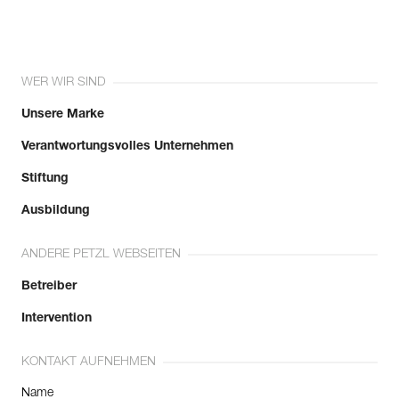
Referenz : R078BA18
Länge : 500 m
Farbe(n) : Weiß
Garantie : 3 Jahre
WER WIR SIND
Verpackung : 1
Unsere Marke
Verantwortungsvolles Unternehmen
Stiftung
Ausbildung
ANDERE PETZL WEBSEITEN
Betreiber
Intervention
KONTAKT AUFNEHMEN
Name