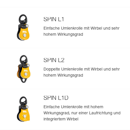
Garantie : 3 Jahre
Verpackung : 1
Referenz : R078BA10
SPIN L1
Länge : 100 m
Farbe(n) : Rot
Einfache Umlenkrolle mit Wirbel und sehr
Garantie : 3 Jahre
hohem Wirkungsgrad
Verpackung : 1
Referenz : R078BA11
Länge : 100 m
Farbe(n) : Orange
SPIN L2
Garantie : 3 Jahre
Verpackung : 1
Doppelte Umlenkrolle mit Wirbel und sehr
hohem Wirkungsgrad
Referenz : R078BA12
Länge : 200 m
Farbe(n) : Weiß
Garantie : 3 Jahre
SPIN L1D
Verpackung : 1
Einfache Umlenkrolle mit hohem
Referenz : R078BA13
Wirkungsgrad, nur einer Laufrichtung und
Länge : 200 m
integriertem Wirbel
Farbe(n) : Gelb
Garantie : 3 Jahre