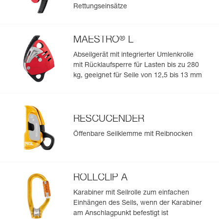
Rettungseinsätze
Garantie : 3 Jahre
Verpackung : 1
Referenz : R078BA06
®
MAESTRO
L
Länge : 100 m
Farbe(n) : Weiß
Abseilgerät mit integrierter Umlenkrolle
Garantie : 3 Jahre
mit Rücklaufsperre für Lasten bis zu 280
Verpackung : 1
kg, geeignet für Seile von 12,5 bis 13 mm
Referenz : R078BA07
Länge : 100 m
Farbe(n) : Gelb
Garantie : 3 Jahre
RESCUCENDER
Verpackung : 1
Öffenbare Seilklemme mit Reibnocken
Referenz : R078BA08
Länge : 100 m
Farbe(n) : Schwarz
Garantie : 3 Jahre
Verpackung : 1
ROLLCLIP A
Referenz : R078BA09
Karabiner mit Seilrolle zum einfachen
Länge : 100 m
Einhängen des Seils, wenn der Karabiner
Farbe(n) : Blau
am Anschlagpunkt befestigt ist