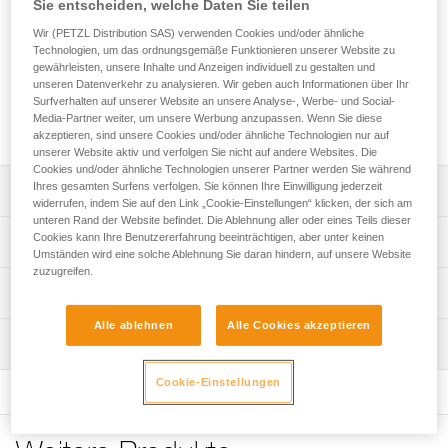
Sie entscheiden, welche Daten Sie teilen
vor Abrieb. Durch zwei unterschiedlich geformte Seiten ist
der Seilschutz beidseitig verwendbar. Er passt sich sowohl
Wir (PETZL Distribution SAS) verwenden Cookies und/oder ähnliche
ebenen wie verwinkelten Flächen an. Die zahlreichen
Technologien, um das ordnungsgemäße Funktionieren unserer Website zu
Verbindungsösen ermöglichen die Verwendung mit
gewährleisten, unsere Inhalte und Anzeigen individuell zu gestalten und
unterschiedlichen Befestigungssystemen. Es ist möglich,
unseren Datenverkehr zu analysieren. Wir geben auch Informationen über Ihr
Surfverhalten auf unserer Website an unsere Analyse-, Werbe- und Social-
mehrere Module zu verbinden, um sich den
Media-Partner weiter, um unsere Werbung anzupassen. Wenn Sie diese
unterschiedlichen Einsatzbedingungen anzupassen.
akzeptieren, sind unsere Cookies und/oder ähnliche Technologien nur auf
unserer Website aktiv und verfolgen Sie nicht auf andere Websites. Die
Cookies und/oder ähnliche Technologien unserer Partner werden Sie während
Ihres gesamten Surfens verfolgen. Sie können Ihre Einwilligung jederzeit
Leistungsverzeichnis
widerrufen, indem Sie auf den Link „Cookie-Einstellungen“ klicken, der sich am
unteren Rand der Website befindet. Die Ablehnung aller oder eines Teils dieser
Reversibler Seilschutz mit zwei Seiten, um sich jeder
Cookies kann Ihre Benutzererfahrung beeinträchtigen, aber unter keinen
Technische Spezifikationen
Situation anzupassen:
Umständen wird eine solche Ablehnung Sie daran hindern, auf unsere Website
zuzugreifen.
- die flache Seite mit Laschen ermöglicht die
Gewicht: 470 g
Technische Informationen
Positionierung des Moduls auf einer ebenen Fläche oder
Material: Stahl, Aluminium
weichem Untergrund,
Alle ablehnen
Alle Cookies akzeptieren
Gebrauchsanleitung
- die vertiefte Seite ermöglicht die Installation des Moduls
Wartung
Zugrundeliegende Spezifikationen
Das PDF herunterladen technical-notice-
an verwinkelten Oberflächen, wie IPN-Träger oder
ROLLERCOASTER-1
Schutzgeländern.
Referenz : R005AA00
Cookie-Einstellungen
Häufige Fragen
Garantie : 3 Jahre
Seilschutz mit Rollen und vielen möglichen Verbindungen:
Häufige Fragen
Verpackung : 1
- Rollen mit kugelgelagerten Laufrollen gewährleisten dem
Modul einen hohen Wirkungsgrad.