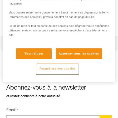
navigation.
Vous pouvez retirer votre consentement à tout moment en cliquant sur le lien «
Installation du ZIGZAG en SRS pour l’accès
Paramètres des cookies » prévu à cet effet en bas de page du Site.
et le travail dans l’arbre
Le fait de refuser tout ou partie de ces cookies peut dégrader votre expérience
utilisateur, mais en aucun cas ce refus ne vous empêchera d’accéder à notre
Site.
Télécharger la notice technique (PDF)
Tout refuser
Autoriser tous les cookies
Technical Notice
Voir la page produit
Paramètres des cookies
Abonnez-vous à la newsletter
et restez connecté à notre actualité
Email *