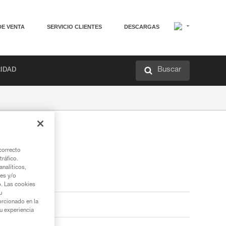
DE VENTA
SERVICIO CLIENTES
DESCARGAS
Buscar
RIDAD
correcto
tráfico.
nalíticos,
ies y/o
b. Las cookies
u
orcionado en la
su experiencia