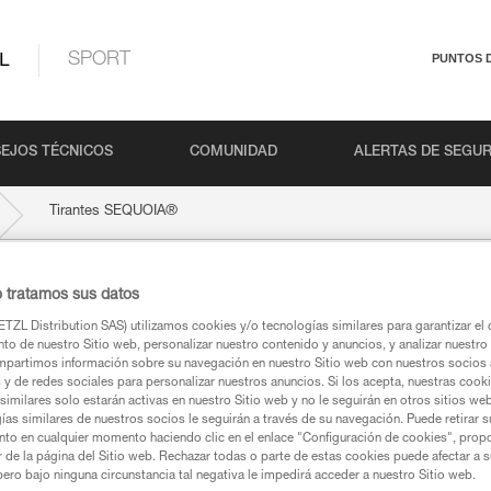
L
SPORT
PUNTOS 
EJOS TÉCNICOS
COMUNIDAD
ALERTAS DE SEGU
®
Tirantes SEQUOIA
®
o tratamos sus datos
A
TZL Distribution SAS) utilizamos cookies y/o tecnologías similares para garantizar el 
to de nuestro Sitio web, personalizar nuestro contenido y anuncios, y analizar nuestro 
partimos información sobre su navegación en nuestro Sitio web con nuestros socios a
s y de redes sociales para personalizar nuestros anuncios. Si los acepta, nuestras cook
similares solo estarán activas en nuestro Sitio web y no le seguirán en otros sitios we
ías similares de nuestros socios le seguirán a través de su navegación. Puede retirar s
nto en cualquier momento haciendo clic en el enlace "Configuración de cookies", prop
ca
or de la página del Sitio web. Rechazar todas o parte de estas cookies puede afectar a 
pero bajo ninguna circunstancia tal negativa le impedirá acceder a nuestro Sitio web.