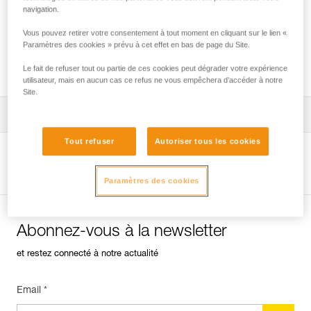
navigation.
Vous pouvez retirer votre consentement à tout moment en cliquant sur le lien «
Installation du ZIGZAG en SRS pour l’accès
Paramètres des cookies » prévu à cet effet en bas de page du Site.
et le travail dans l’arbre
Le fait de refuser tout ou partie de ces cookies peut dégrader votre expérience
utilisateur, mais en aucun cas ce refus ne vous empêchera d’accéder à notre
Site.
Télécharger la notice technique (PDF)
Tout refuser
Autoriser tous les cookies
Technical Notice
Voir la page produit
Paramètres des cookies
Abonnez-vous à la newsletter
et restez connecté à notre actualité
Email *