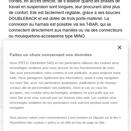
cordes, en accès difficile, de s'asseoir quand les phases de
travail en suspension sont longues, leur procurant ainsi plus
de confort. Elle est facilement réglable, grâce à ses boucles
DOUBLEBACK et est dotée de trois porte-matériel. La
connexion au harnais est possible via les T-BAR, qui se
connectent directement aux manilles ou via des connecteurs
ou mousquetons-accessoires type MINO.
Faites un choix concernant vos données
Descriptif
Nous (PETZL Distribution SAS) et nos partenaires utilisons des cookies et/ou
technologies similaires pour nous assurer du bon fonctionnement de notre
Confort dans les suspensions prolongées :
Spécifications techniques
Site, pour personnaliser notre contenu et nos publicités, et pour analyser notre
- l'assise large permet une excellente stabilité,
trafic. Nous partageons également des informations, quant à votre navigation
- les rebords rigides empêchent les sangles de
sur notre Site, avec nos partenaires analytiques, publicitaires et de réseaux
Poids: 1150 g
Informations techniques
suspension de compresser les cuisses.
sociaux afin de personnaliser nos publicités. Dans le cas où vous les
Charge maximale autorisée: 50 kg
acceptez, nos cookies et/ou technologies similaires ne sont actifs que sur
Trois possibilités de connexion au harnais :
Notice
notre Site et ne vous suivront pas sur d’autres sites web. Les cookies et/ou
Matière(s): polyester, aluminium
- directement dans les manilles, grâce aux T-BAR,
Inspection
Télécharger le pdf technical-notice-PODIUM_LITEPOD-2
technologies similaires de nos partenaires vous suivront pendant toute votre
- via des mousquetons-accessoires (MINO),
Dimensions: 55x16x16 cm
navigation.
FAQ
- via des connecteurs, grâce à la ganse en bout de
FAQ
suspente.
Spécifications référence(s)
Vous pouvez retirer votre consentement à tout moment en cliquant sur le lien «
Paramètres des cookies » prévu à cet effet en bas de page du Site.
Pratique et durable :
Voir tous les contenus techniques
Référence : S071AB00