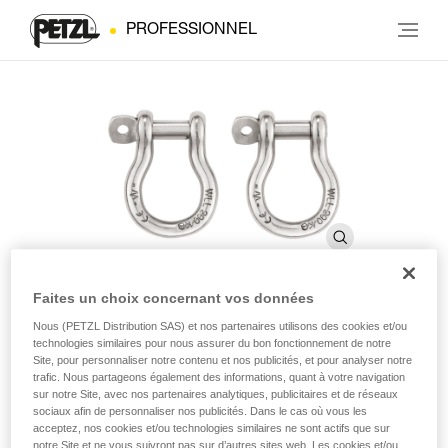
PROFESSIONNEL
Faites un choix concernant vos données
Nous (PETZL Distribution SAS) et nos partenaires utilisons des cookies et/ou
Manilles
technologies similaires pour nous assurer du bon fonctionnement de notre
Site, pour personnaliser notre contenu et nos publicités, et pour analyser notre
trafic. Nous partageons également des informations, quant à votre navigation
Manilles permettant de connecter une sellette (pack de 2)
sur notre Site, avec nos partenaires analytiques, publicitaires et de réseaux
sociaux afin de personnaliser nos publicités. Dans le cas où vous les
acceptez, nos cookies et/ou technologies similaires ne sont actifs que sur
Manilles permettant de connecter une sellette. La connexion
notre Site et ne vous suivront pas sur d’autres sites web. Les cookies et/ou