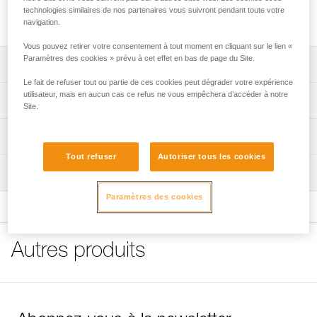
sur un point d'attache ouvrable des harnais assure une
technologies similaires de nos partenaires vous suivront pendant toute votre
intégration optimale des équipements.
navigation.
Vous pouvez retirer votre consentement à tout moment en cliquant sur le lien «
Paramètres des cookies » prévu à cet effet en bas de page du Site.
Descriptif
Le fait de refuser tout ou partie de ces cookies peut dégrader votre expérience
Permet la connexion d'une sellette sur un point d'attache
utilisateur, mais en aucun cas ce refus ne vous empêchera d’accéder à notre
Spécifications techniques
Site.
ouvrable des harnais.
Matière(s): acier inoxydable
Informations techniques
Poids: 20 g
Tout refuser
Autoriser tous les cookies
Notice
Inspection
Spécifications référence(s)
Télécharger le pdf technical-notice-Manilles-PODIUM-
SEQUOIA-1
Paramètres des cookies
Référence : C087AA00
FAQ
Conditionnement : 1
FAQ
Autres produits
Voir tous les contenus techniques