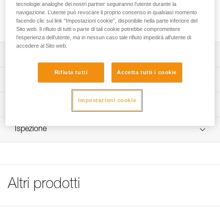
Grilli che consentono di collegare il sedile. Il collegamento
tecnologie analoghe dei nostri partner seguiranno l’utente durante la
sul punto di attacco apribile delle imbracature garantisce
navigazione. L’utente può revocare il proprio consenso in qualsiasi momento
facendo clic sul link “Impostazioni cookie”, disponibile nella parte inferiore del
un’integrazione ottimale dei dispositivi.
Sito web. Il rifiuto di tutti o parte di tali cookie potrebbe compromettere
l’esperienza dell’utente, ma in nessun caso tale rifiuto impedirà all’utente di
accedere al Sito web.
Descrizione
Rifiuta tutti
Accetta tutti i cookie
Consente il collegamento di un sedile su un punto di
Specifiche tecniche
attacco apribile delle imbracature.
Materiali: acciaio inossidabile
Impostazioni cookie
Informazioni tecniche
Peso: 20 g
Libretto d'uso
Ispezione
Dettagli codice
Scarica il pdf technical-notice-Manilles-PODIUM-
SEQUOIA-1
Codice : C087AA00
FAQ
Confezione : 1
FAQ
Altri prodotti
See all technical content