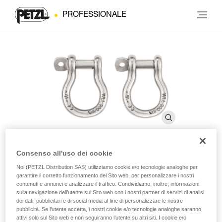
PROFESSIONALE
Consenso all'uso dei cookie
Grilli
Noi (PETZL Distribution SAS) utilizziamo cookie e/o tecnologie analoghe per
garantire il corretto funzionamento del Sito web, per personalizzare i nostri
contenuti e annunci e analizzare il traffico. Condividiamo, inoltre, informazioni
sulla navigazione dell’utente sul Sito web con i nostri partner di servizi di analisi
Grilli che consentono di collegare il sedile (confezione da
dei dati, pubblicitari e di social media al fine di personalizzare le nostre
2)
pubblicità. Se l’utente accetta, i nostri cookie e/o tecnologie analoghe saranno
attivi solo sul Sito web e non seguiranno l’utente su altri siti. I cookie e/o