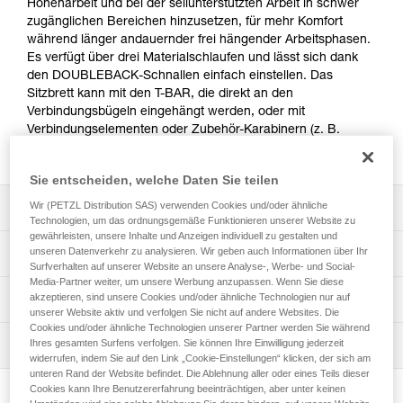
Höhenarbeit und bei der seilunterstützten Arbeit in schwer
zugänglichen Bereichen hinzusetzen, für mehr Komfort
während länger andauernder frei hängender Arbeitsphasen.
Es verfügt über drei Materialschlaufen und lässt sich dank
den DOUBLEBACK-Schnallen einfach einstellen. Das
Sitzbrett kann mit den T-BAR, die direkt an den
Verbindungsbügeln eingehängt werden, oder mit
Verbindungselementen oder Zubehör-Karabinern (z. B.
MINO) mit dem Gurt verbunden werden.
Sie entscheiden, welche Daten Sie teilen
Wir (PETZL Distribution SAS) verwenden Cookies und/oder ähnliche
Leistungsverzeichnis
Technologien, um das ordnungsgemäße Funktionieren unserer Website zu
gewährleisten, unsere Inhalte und Anzeigen individuell zu gestalten und
Komfort bei längerem Hängen:
unseren Datenverkehr zu analysieren. Wir geben auch Informationen über Ihr
Technische Spezifikationen
- Die breite Sitzfläche ermöglicht eine stabile
Surfverhalten auf unserer Website an unsere Analyse-, Werbe- und Social-
Arbeitsposition.
Media-Partner weiter, um unsere Werbung anzupassen. Wenn Sie diese
Gewicht: 1150 g
akzeptieren, sind unsere Cookies und/oder ähnliche Technologien nur auf
Technische Informationen
- Die hochgezogenen steifen Seiten verhindern ein
unserer Website aktiv und verfolgen Sie nicht auf andere Websites. Die
Maximal zulässige Belastung: 50 kg
Einschneiden der Aufhängung in die Beine.
Cookies und/oder ähnliche Technologien unserer Partner werden Sie während
Gebrauchsanleitung
Material: Polyester, Aluminium
Drei Möglichkeiten zum Befestigen am Gurt:
Ihres gesamten Surfens verfolgen. Sie können Ihre Einwilligung jederzeit
Wartung
Das PDF herunterladen technical-notice-
widerrufen, indem Sie auf den Link „Cookie-Einstellungen“ klicken, der sich am
- Direkt an den Verbindungsbügeln mit den T-BAR.
PODIUM_LITEPOD-2
Abmessungen: 55x16x16 cm
unteren Rand der Website befindet. Die Ablehnung aller oder eines Teils dieser
- Mit Zubehör-Karabinern (MINO).
Cookies kann Ihre Benutzererfahrung beeinträchtigen, aber unter keinen
Häufige Fragen
- Mit Verbindungselementen, die an der Schlaufe am Ende
Zugrundeliegende Spezifikationen