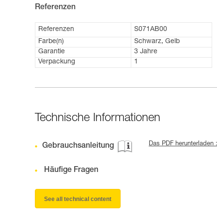
Referenzen
Referenzen
S071AB00
Farbe(n)
Schwarz, Gelb
Garantie
3 Jahre
Verpackung
1
Technische Informationen
Das PDF herunterladen 
Gebrauchsanleitung
Häufige Fragen
See all technical content