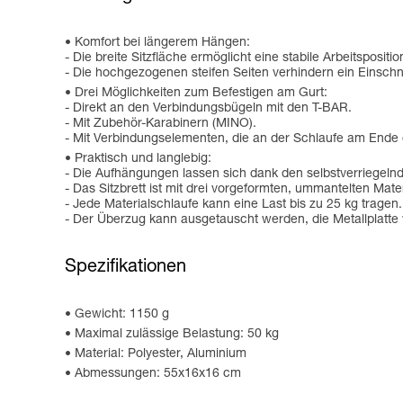
Komfort bei längerem Hängen:
- Die breite Sitzfläche ermöglicht eine stabile Arbeitspositio
- Die hochgezogenen steifen Seiten verhindern ein Einsch
Drei Möglichkeiten zum Befestigen am Gurt:
- Direkt an den Verbindungsbügeln mit den T-BAR.
- Mit Zubehör-Karabinern (MINO).
- Mit Verbindungselementen, die an der Schlaufe am Ende
Praktisch und langlebig:
- Die Aufhängungen lassen sich dank den selbstverriegel
- Das Sitzbrett ist mit drei vorgeformten, ummantelten Mat
- Jede Materialschlaufe kann eine Last bis zu 25 kg tragen.
- Der Überzug kann ausgetauscht werden, die Metallplatte w
Spezifikationen
Gewicht: 1150 g
Maximal zulässige Belastung: 50 kg
Material: Polyester, Aluminium
Abmessungen: 55x16x16 cm