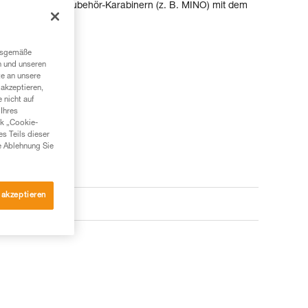
lementen oder Zubehör-Karabinern (z. B. MINO) mit dem
ngsgemäße
n und unseren
te an unsere
akzeptieren,
 nicht auf
Ihres
nk „Cookie-
es Teils dieser
e Ablehnung Sie
 akzeptieren