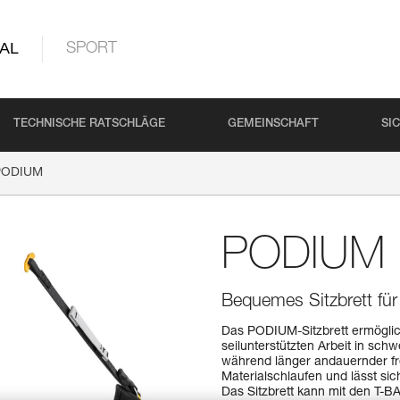
AL
SPORT
TECHNISCHE RATSCHLÄGE
GEMEINSCHAFT
SI
PODIUM
PODIUM
Bequemes Sitzbrett fü
Das PODIUM-Sitzbrett ermöglich
seilunterstützten Arbeit in sc
während länger andauernder fre
Materialschlaufen und lässt s
Das Sitzbrett kann mit den T-B