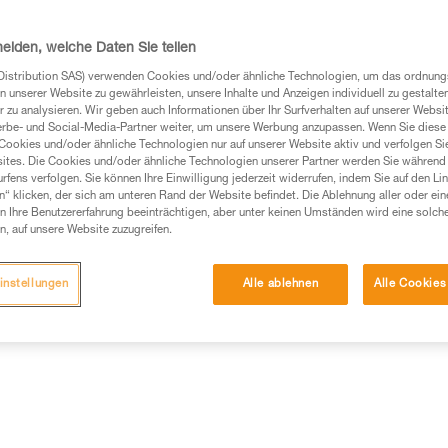
werden, oder mit Verbindungse
Gurt verbunden werden.
heiden, welche Daten Sie teilen
Distribution SAS) verwenden Cookies und/oder ähnliche Technologien, um das ordnu
Einen Händler finden
n unserer Website zu gewährleisten, unsere Inhalte und Anzeigen individuell zu gestalte
 zu analysieren. Wir geben auch Informationen über Ihr Surfverhalten auf unserer Websi
erbe- und Social-Media-Partner weiter, um unsere Werbung anzupassen. Wenn Sie diese 
Cookies und/oder ähnliche Technologien nur auf unserer Website aktiv und verfolgen Sie
ites. Die Cookies und/oder ähnliche Technologien unserer Partner werden Sie während 
fens verfolgen. Sie können Ihre Einwilligung jederzeit widerrufen, indem Sie auf den Li
n“ klicken, der sich am unteren Rand der Website befindet. Die Ablehnung aller oder ein
 Ihre Benutzererfahrung beeinträchtigen, aber unter keinen Umständen wird eine solch
n, auf unsere Website zuzugreifen.
instellungen
Alle ablehnen
Alle Cookies
mationen
Weitere Produkte