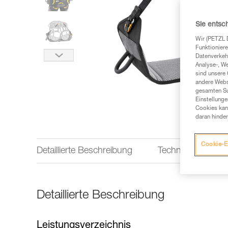
Sie entsc
Wir (PETZL 
Funktioniere
Datenverkehr
Analyse-, W
sind unsere 
andere Webs
gesamten Sur
Einstellunge
Cookies kann
daran hinder
Cookie-E
Detaillierte Beschreibung
Technische Infor
Detaillierte Beschreibung
Leistungsverzeichnis