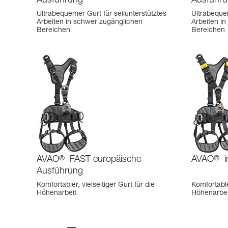
Ausführung
Ausführ
Ultrabequemer Gurt für seilunterstütztes
Ultrabequem
Arbeiten in schwer zugänglichen
Arbeiten i
Bereichen
Bereichen
AVAO
®
FAST europäische
AVAO
®
i
Ausführung
Komfortabler, vielseitiger Gurt für die
Komfortabler
Höhenarbeit
Höhenarbei