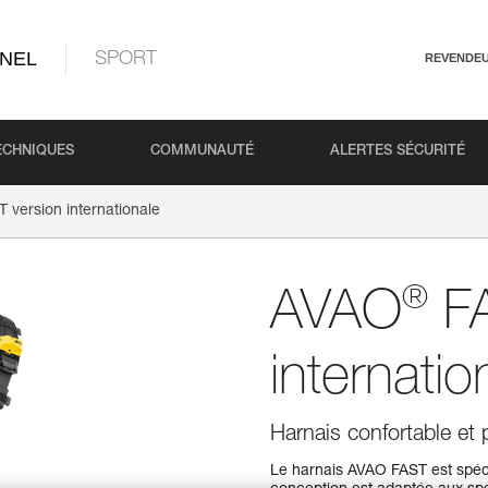
NEL
SPORT
REVENDE
ECHNIQUES
COMMUNAUTÉ
ALERTES SÉCURITÉ
 version internationale
®
AVAO
FA
internatio
Harnais confortable et 
Le harnais AVAO FAST est spéci