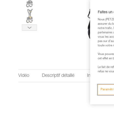
Faites un
Nous (PETZL 
assurer du b
notre trafic
partenaires 
vous les acc
pas sur d’au
toute votre 
Vous pouvez 
cet effet en
Le fait de r
refus ne vou
Vidéo
Descriptif détaillé
Informations 
Paramètr