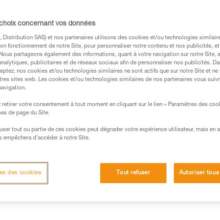
conception est adaptée aux spéc
corde. Les mousses préformées e
de cuisse, apportent du confort 
 choix concernant vos données
latéraux métalliques, ses porte
tout le matériel nécessaire à un
Distribution SAS) et nos partenaires utilisons des cookies et/ou technologies similai
et rapide, grâce aux boucles 
on fonctionnement de notre Site, pour personnaliser notre contenu et nos publicités, et
Lire la suite
. Nous partageons également des informations, quant à votre navigation sur notre Site, 
analytiques, publicitaires et de réseaux sociaux afin de personnaliser nos publicités. Da
eptez, nos cookies et/ou technologies similaires ne sont actifs que sur notre Site et ne
Trouvez un revendeur
tres sites web. Les cookies et/ou technologies similaires de nos partenaires vous suiv
navigation.
retirer votre consentement à tout moment en cliquant sur le lien « Paramètres des coo
 bas de page du Site.
efuser tout ou partie de ces cookies peut dégrader votre expérience utilisateur, mais en 
s empêchera d’accéder à notre Site.
Autres produits
techniques
Inspection
es des cookies
Tout refuser
Autoriser tous