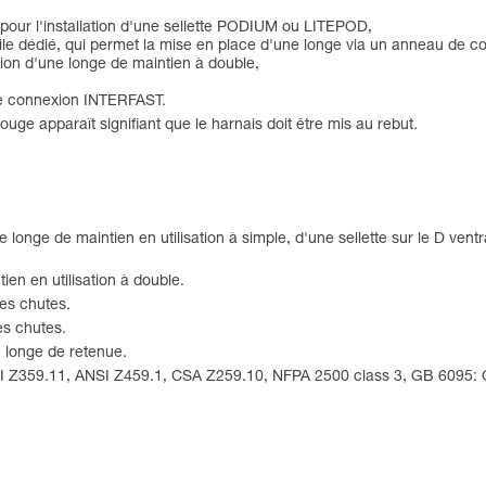
 pour l'installation d'une sellette PODIUM ou LITEPOD,
extile dédié, qui permet la mise en place d'une longe via un anneau d
xion d'une longe de maintien à double,
de connexion INTERFAST.
ouge apparaît signifiant que le harnais doit être mis au rebut.
 longe de maintien en utilisation à simple, d'une sellette sur le D ven
ien en utilisation à double.
des chutes.
es chutes.
e longe de retenue.
SI Z359.11, ANSI Z459.1, CSA Z259.10, NFPA 2500 class 3, GB 6095: 