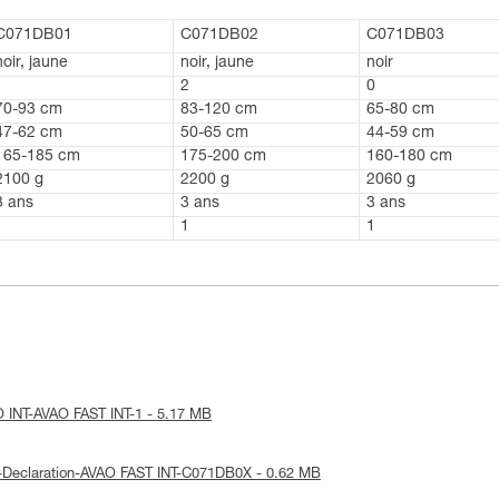
C071DB01
C071DB02
C071DB03
noir, jaune
noir, jaune
noir
1
2
0
70-93 cm
83-120 cm
65-80 cm
47-62 cm
50-65 cm
44-59 cm
165-185 cm
175-200 cm
160-180 cm
2100 g
2200 g
2060 g
3 ans
3 ans
3 ans
1
1
1
AO INT-AVAO FAST INT-1 - 5.17 MB
UE-Declaration-AVAO FAST INT-C071DB0X - 0.62 MB