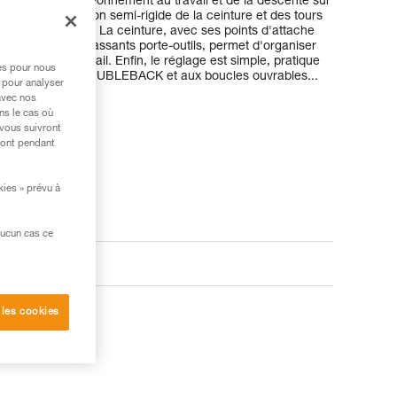
ificités du positionnement au travail et de la descente sur
t la construction semi-rigide de la ceinture et des tours
dans l'utilisation. La ceinture, avec ses points d'attache
-matériel et ses passants porte-outils, permet d'organiser
e journée de travail. Enfin, le réglage est simple, pratique
res pour nous
autobloquantes DOUBLEBACK et aux boucles ouvrables...
 pour analyser
avec nos
ns le cas où
 vous suivront
ront pendant
kies » prévu à
aucun cas ce
 les cookies