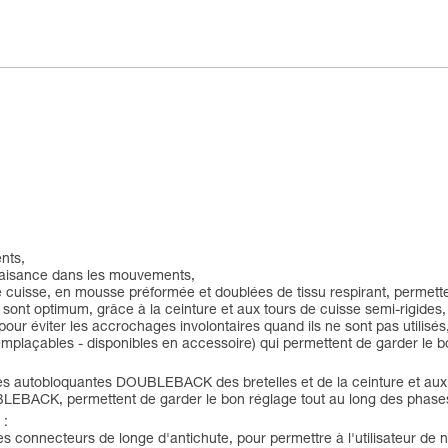
ents,
 d'aisance dans les mouvements,
de cuisse, en mousse préformée et doublées de tissu respirant, permettent
ur sont optimum, grâce à la ceinture et aux tours de cuisse semi-rigides,
 pour éviter les accrochages involontaires quand ils ne sont pas utilisés
(remplaçables - disponibles en accessoire) qui permettent de garder le
ucles autobloquantes DOUBLEBACK des bretelles et de la ceinture et au
UBLEBACK, permettent de garder le bon réglage tout au long des phases
 :
s connecteurs de longe d'antichute, pour permettre à l'utilisateur de 