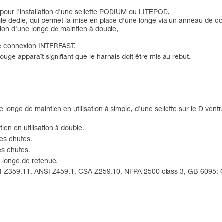
 pour l'installation d'une sellette PODIUM ou LITEPOD,
extile dédié, qui permet la mise en place d'une longe via un anneau d
xion d'une longe de maintien à double,
de connexion INTERFAST.
ouge apparaît signifiant que le harnais doit être mis au rebut.
 longe de maintien en utilisation à simple, d'une sellette sur le D ven
ien en utilisation à double.
des chutes.
es chutes.
e longe de retenue.
SI Z359.11, ANSI Z459.1, CSA Z259.10, NFPA 2500 class 3, GB 6095: 