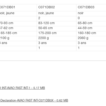
C071DB01
C071DB02
C071DB03
noir, jaune
noir, jaune
noir
1
2
0
70-93 cm
83-120 cm
65-80 cm
47-62 cm
50-65 cm
44-59 cm
165-185 cm
175-200 cm
160-180 cm
2100 g
2200 g
2060 g
3 ans
3 ans
3 ans
1
1
1
AO INT-AVAO FAST INT-1 - 5.17 MB
UE-Declaration-AVAO FAST INT-C071DB0X - 0.62 MB