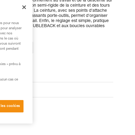
ificités du positionnement au travail et de la descente sur
t la construction semi-rigide de la ceinture et des tours
dans l'utilisation. La ceinture, avec ses points d'attache
-matériel et ses passants porte-outils, permet d'organiser
e journée de travail. Enfin, le réglage est simple, pratique
res pour nous
 autobloquantes DOUBLEBACK et aux boucles ouvrables
 pour analyser
avec nos
ns le cas où
 vous suivront
ez un revendeur
ront pendant
kies » prévu à
aucun cas ce
 les cookies