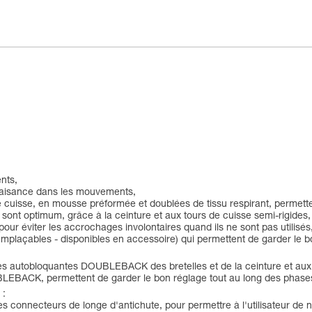
ents,
 d'aisance dans les mouvements,
de cuisse, en mousse préformée et doublées de tissu respirant, permettent
ur sont optimum, grâce à la ceinture et aux tours de cuisse semi-rigides,
 pour éviter les accrochages involontaires quand ils ne sont pas utilisés
(remplaçables - disponibles en accessoire) qui permettent de garder le
ucles autobloquantes DOUBLEBACK des bretelles et de la ceinture et au
UBLEBACK, permettent de garder le bon réglage tout au long des phases
 :
s connecteurs de longe d'antichute, pour permettre à l'utilisateur de 