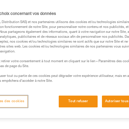
conception est adaptée aux spéc
corde. Les mousses préformées e
de cuisse, apportent du confort 
 choix concernant vos données
latéraux métalliques, ses porte
tout le matériel nécessaire à un
Distribution SAS) et nos partenaires utilisons des cookies et/ou technologies similai
et rapide, grâce aux boucles
on fonctionnement de notre Site, pour personnaliser notre contenu et nos publicités, et
FAST.
. Nous partageons également des informations, quant à votre navigation sur notre Site, 
analytiques, publicitaires et de réseaux sociaux afin de personnaliser nos publicités. Da
eptez, nos cookies et/ou technologies similaires ne sont actifs que sur notre Site et ne
Achetez en ligne
Trouv
tres sites web. Les cookies et/ou technologies similaires de nos partenaires vous suiv
navigation.
retirer votre consentement à tout moment en cliquant sur le lien « Paramètres des coo
 bas de page du Site.
efuser tout ou partie de ces cookies peut dégrader votre expérience utilisateur, mais en 
s empêchera d’accéder à notre Site.
Autres produits
techniques
Inspection
es des cookies
Tout refuser
Autoriser tous