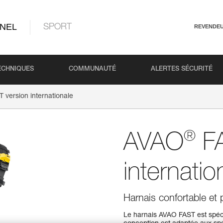
NEL
SPORT
REVENDE
ECHNIQUES
COMMUNAUTÉ
ALERTES SÉCURITÉ
 version internationale
®
AVAO
FA
internatio
Harnais confortable et 
Le harnais AVAO FAST est spéci