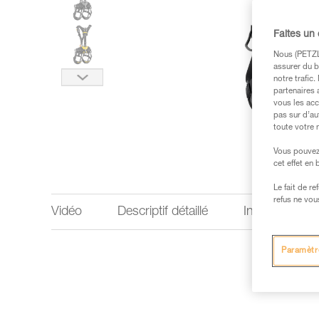
Faites un
Nous (PETZL 
assurer du b
notre trafic
partenaires 
vous les acc
pas sur d’au
toute votre 
Vous pouvez 
cet effet en
Le fait de r
refus ne vou
Vidéo
Descriptif détaillé
Informations 
Paramètr