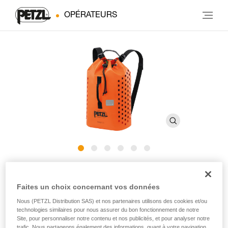
OPÉRATEURS
YARA GUIDE 25
Faites un choix concernant vos données
Sac à corde de moyenne capacité pour le canyoning
Nous (PETZL Distribution SAS) et nos partenaires utilisons des cookies et/ou
technologies similaires pour nous assurer du bon fonctionnement de notre
Site, pour personnaliser notre contenu et nos publicités, et pour analyser notre
YARA GUIDE 25 est un sac à corde de moyenne capacité,
trafic. Nous partageons également des informations, quant à votre navigation