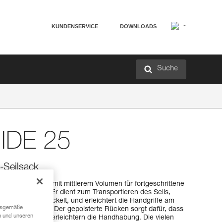
KUNDENSERVICE
DOWNLOADS
Suche
IDE 25
-Seilsack
oning-Seilsack mit mittlerem Volumen für fortgeschrittene
ührer/-innen. Er dient zum Transportieren des Seils,
 Ausrüstung verwickelt, und erleichtert die Handgriffe am
ngsgemäße
es Seilgeländers. Der gepolsterte Rücken sorgt dafür, dass
n und unseren
den Tragegriffe erleichtern die Handhabung. Die vielen