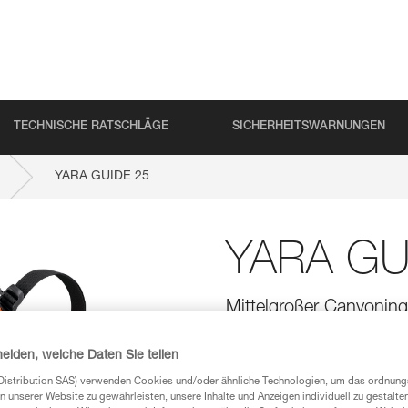
TECHNISCHE RATSCHLÄGE
SICHERHEITSWARNUNGEN
YARA GUIDE 25
YARA GU
Mittelgroßer Canyoning
Der YARA GUIDE 25 ist ein Cany
Canyongeher/-innen und Canyonf
heiden, welche Daten Sie teilen
verhindert, dass es sich in der
Distribution SAS) verwenden Cookies und/oder ähnliche Technologien, um das ordnu
Stand oder beim Einrichten ein
n unserer Website zu gewährleisten, unsere Inhalte und Anzeigen individuell zu gestalte
der Sack schwimmt, und die bei