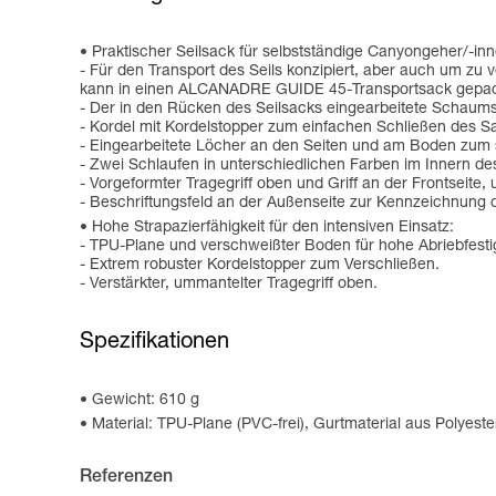
Praktischer Seilsack für selbstständige Canyongeher/-in
- Für den Transport des Seils konzipiert, aber auch um zu
kann in einen ALCANADRE GUIDE 45-Transportsack gepac
- Der in den Rücken des Seilsacks eingearbeitete Schaums
- Kordel mit Kordelstopper zum einfachen Schließen des S
- Eingearbeitete Löcher an den Seiten und am Boden zum 
- Zwei Schlaufen in unterschiedlichen Farben im Innern de
- Vorgeformter Tragegriff oben und Griff an der Frontseite
- Beschriftungsfeld an der Außenseite zur Kennzeichnung 
Hohe Strapazierfähigkeit für den intensiven Einsatz:
- TPU-Plane und verschweißter Boden für hohe Abriebfestig
- Extrem robuster Kordelstopper zum Verschließen.
- Verstärkter, ummantelter Tragegriff oben.
Spezifikationen
Gewicht: 610 g
Material: TPU-Plane (PVC-frei), Gurtmaterial aus Polyeste
Referenzen