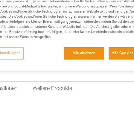
 zu analysieren. Wir geben auch Informationen über Ihr Surfverhalten auf unserer Websi
eingearbeiteten Löcher sorgen 
erbe- und Social-Media-Partner weiter, um unsere Werbung anzupassen. Wenn Sie diese 
verstärkte obere Tragegriff gew
Cookies und/oder ähnliche Technologien nur auf unserer Website aktiv und verfolgen Sie
ites. Die Cookies und/oder ähnliche Technologien unserer Partner werden Sie während 
fens verfolgen. Sie können Ihre Einwilligung jederzeit widerrufen, indem Sie auf den Li
Einen Händler finden
n“ klicken, der sich am unteren Rand der Website befindet. Die Ablehnung aller oder ein
 Ihre Benutzererfahrung beeinträchtigen, aber unter keinen Umständen wird eine solch
n, auf unsere Website zuzugreifen.
instellungen
Alle ablehnen
Alle Cookies
mationen
Weitere Produkte