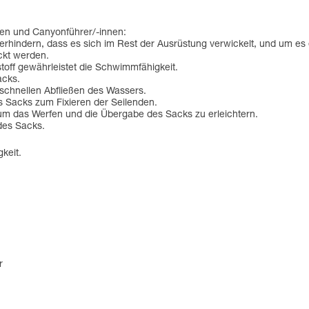
nen und Canyonführer/-innen:
 verhindern, dass es sich im Rest der Ausrüstung verwickelt, und um 
kt werden.
toff gewährleistet die Schwimmfähigkeit.
acks.
schnellen Abfließen des Wassers.
s Sacks zum Fixieren der Seilenden.
, um das Werfen und die Übergabe des Sacks zu erleichtern.
des Sacks.
keit.
r