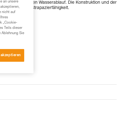
te an unsere
für einen schnellen Wasserablauf. Die Konstruktion und der
akzeptieren,
ährleisten hohe Strapazierfähigkeit.
 nicht auf
Ihres
nk „Cookie-
es Teils dieser
e Ablehnung Sie
 akzeptieren