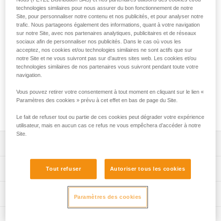
technologies similaires pour nous assurer du bon fonctionnement de notre
Le connecteur VERTIGO TWIST-LOCK est conçu pour
Site, pour personnaliser notre contenu et nos publicités, et pour analyser notre
équiper les longes de progression PROGRESS et les longes
trafic. Nous partageons également des informations, quant à votre navigation
de canyoning DUAL CANYON CLUB et DUAL CANYON
sur notre Site, avec nos partenaires analytiques, publicitaires et de réseaux
GUIDE. L'excellente prise en main et le système de
sociaux afin de personnaliser nos publicités. Dans le cas où vous les
acceptez, nos cookies et/ou technologies similaires ne sont actifs que sur
verrouillage automatique facilitent les manipulations au
notre Site et ne vous suivront pas sur d’autres sites web. Les cookies et/ou
passage des fractionnements. La grande ouverture et le
technologies similaires de nos partenaires vous suivront pendant toute votre
système Keylock permettent de le connecter facilement.
navigation.
VERTIGO TWIST-LOCK peut être associé à la bague de
maintien TANGA pour favoriser la sollicitation du connecteur
Vous pouvez retirer votre consentement à tout moment en cliquant sur le lien «
Paramètres des cookies » prévu à cet effet en bas de page du Site.
selon le grand axe, limiter le risque de retournement et le
solidariser au bloqueur ADJUST.
Le fait de refuser tout ou partie de ces cookies peut dégrader votre expérience
utilisateur, mais en aucun cas ce refus ne vous empêchera d’accéder à notre
Site.
Descriptif
Connecteur conçu pour être utilisé en bout des longes
Spécifications techniques
Tout refuser
Autoriser tous les cookies
PROGRESS, DUAL CANYON CLUB ou DUAL CANYON
GUIDE.
Matière(s): aluminium
Informations techniques
Paramètres des cookies
Il peut être associé à la barrette de maintien TANGA pour
Certification(s): CE EN 362 B, CE EN 12275 B, CE EN
favoriser la sollicitation du mousqueton selon le grand axe,
Notice
12275 K, GB/T 23469 B / K, XF 494:FZL-G-Q
limiter le risque de retournement et le solidariser au
Inspection
Télécharger le pdf technical-notice-locking-carabiners-2