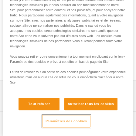
technologies similaires pour nous assurer du bon fonctionnement de notre
Le connecteur VERTIGO TWIST-LOCK est conçu pour
Site, pour personnaliser notre contenu et nos publicités, et pour analyser notre
équiper les longes de progression PROGRESS et les longes
trafic. Nous partageons également des informations, quant à votre navigation
de canyoning DUAL CANYON CLUB et DUAL CANYON
sur notre Site, avec nos partenaires analytiques, publicitaires et de réseaux
GUIDE. L'excellente prise en main et le système de
sociaux afin de personnaliser nos publicités. Dans le cas où vous les
acceptez, nos cookies et/ou technologies similaires ne sont actifs que sur
verrouillage automatique facilitent les manipulations au
notre Site et ne vous suivront pas sur d’autres sites web. Les cookies et/ou
passage des fractionnements. La grande ouverture et le
technologies similaires de nos partenaires vous suivront pendant toute votre
système Keylock permettent de le connecter facilement.
navigation.
VERTIGO TWIST-LOCK peut être associé à la bague de
maintien TANGA pour favoriser la sollicitation du connecteur
Vous pouvez retirer votre consentement à tout moment en cliquant sur le lien «
Paramètres des cookies » prévu à cet effet en bas de page du Site.
selon le grand axe, limiter le risque de retournement et le
solidariser au bloqueur ADJUST.
Le fait de refuser tout ou partie de ces cookies peut dégrader votre expérience
utilisateur, mais en aucun cas ce refus ne vous empêchera d’accéder à notre
Site.
Descriptif
Connecteur conçu pour être utilisé en bout des longes
Spécifications techniques
Tout refuser
Autoriser tous les cookies
PROGRESS, DUAL CANYON CLUB ou DUAL CANYON
GUIDE.
Matière(s): aluminium
Informations techniques
Paramètres des cookies
Il peut être associé à la barrette de maintien TANGA pour
Certification(s): CE EN 362 B, CE EN 12275 B, CE EN
favoriser la sollicitation du mousqueton selon le grand axe,
Notice
12275 K, GB/T 23469 B / K, XF 494:FZL-G-Q
limiter le risque de retournement et le solidariser au
Inspection
Télécharger le pdf technical-notice-locking-carabiners-2