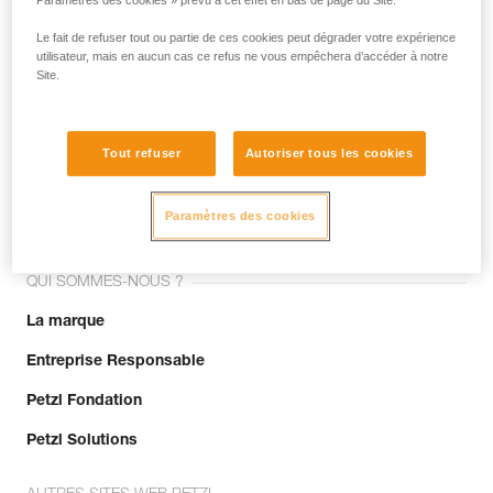
Paramètres des cookies » prévu à cet effet en bas de page du Site.
Le fait de refuser tout ou partie de ces cookies peut dégrader votre expérience
utilisateur, mais en aucun cas ce refus ne vous empêchera d’accéder à notre
Site.
Tout refuser
Autoriser tous les cookies
Rejoignez la communauté !
Paramètres des cookies
QUI SOMMES-NOUS ?
La marque
Entreprise Responsable
Petzl Fondation
Petzl Solutions