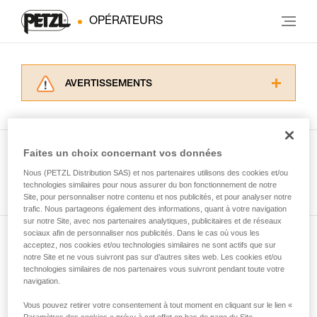
OPÉRATEURS
AVERTISSEMENTS
Lisez attentivement les notices techniques des
produits utilisés dans ce conseil avant de le
consulter. Vous devez avoir compris les
informations de la notice technique pour
Faites un choix concernant vos données
pouvoir comprendre ce complément
Nous (PETZL Distribution SAS) et nos partenaires utilisons des cookies et/ou
Voir tous les conseils
d’informations.
technologies similaires pour nous assurer du bon fonctionnement de notre
Maîtriser ces techniques nécessite une
Site, pour personnaliser notre contenu et nos publicités, et pour analyser notre
formation et un entraînement spécifique. Validez
trafic. Nous partageons également des informations, quant à votre navigation
sur notre Site, avec nos partenaires analytiques, publicitaires et de réseaux
avec un professionnel votre capacité à refaire
sociaux afin de personnaliser nos publicités. Dans le cas où vous les
la manipulation, seul, en toute sécurité, avant
acceptez, nos cookies et/ou technologies similaires ne sont actifs que sur
Abonnez-vous à la newsletter
de la reproduire en autonomie.
notre Site et ne vous suivront pas sur d’autres sites web. Les cookies et/ou
Nous donnons des exemples de techniques
technologies similaires de nos partenaires vous suivront pendant toute votre
et restez connecté à notre actualité
liées à votre activité. Il peut en exister d’autres
navigation.
que nous ne décrivons pas ici.
Vous pouvez retirer votre consentement à tout moment en cliquant sur le lien «
Email *