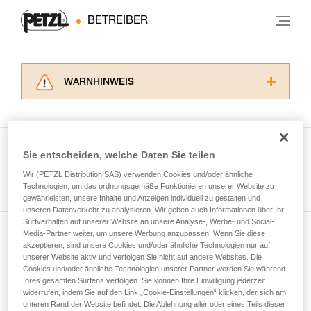
BETREIBER
WARNHINWEIS
Lesen Sie die Gebrauchsanweisungen der
Produkte, um die es in diesem Tech Tipp geht,
aufmerksam durch, bevor Sie diesen zu Rate
ziehen. Um diese Zusatzinformationen
Sie entscheiden, welche Daten Sie teilen
verstehen zu können, müssen Sie zuerst die in
Wir (PETZL Distribution SAS) verwenden Cookies und/oder ähnliche
Alle Techniken ansehen
der Gebrauchsanweisung enthaltenen
Technologien, um das ordnungsgemäße Funktionieren unserer Website zu
Informationen richtig verstanden haben.
gewährleisten, unsere Inhalte und Anzeigen individuell zu gestalten und
Die Beherrschung dieser Techniken setzt eine
unseren Datenverkehr zu analysieren. Wir geben auch Informationen über Ihr
entsprechende Ausbildung und ein spezielles
Surfverhalten auf unserer Website an unsere Analyse-, Werbe- und Social-
Training voraus. Prüfen Sie zusammen mit
Media-Partner weiter, um unsere Werbung anzupassen. Wenn Sie diese
Newsletter abonnieren
akzeptieren, sind unsere Cookies und/oder ähnliche Technologien nur auf
einem Profi, ob Sie in der Lage sind, den
unserer Website aktiv und verfolgen Sie nicht auf andere Websites. Die
Vorgang alleine sicher zu wiederholen, bevor
Cookies und/oder ähnliche Technologien unserer Partner werden Sie während
und auf dem Laufenden bleiben
Sie ihn eigenständig durchführen.
Ihres gesamten Surfens verfolgen. Sie können Ihre Einwilligung jederzeit
Wir geben Beispiele für die mit Ihrer Aktivität
widerrufen, indem Sie auf den Link „Cookie-Einstellungen“ klicken, der sich am
verbundenen Techniken. Möglicherweise gibt es
unteren Rand der Website befindet. Die Ablehnung aller oder eines Teils dieser
Email *