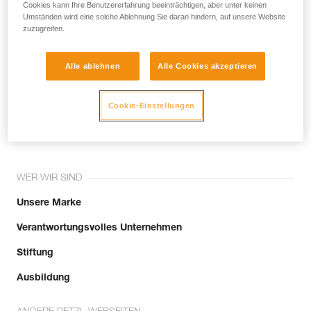
noch andere Techniken, die hier nicht
Cookies kann Ihre Benutzererfahrung beeinträchtigen, aber unter keinen
Umständen wird eine solche Ablehnung Sie daran hindern, auf unsere Website
beschrieben werden.
zuzugreifen.
Alle ablehnen
Alle Cookies akzeptieren
Tritt der Community bei!
Cookie-Einstellungen
WER WIR SIND
Unsere Marke
Verantwortungsvolles Unternehmen
Stiftung
Ausbildung