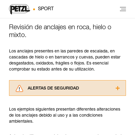
SPORT
Revisión de anclajes en roca, hielo o
mixto.
Los anclajes presentes en las paredes de escalada, en
cascadas de hielo o en barrancos y cuevas, pueden estar
desgastados, oxidados, frágiles o flojos. Es esencial
comprobar su estado antes de su utilización.
ALERTAS DE SEGURIDAD
Lea atentamente las fichas técnicas de los
productos utilizados en este consejo antes de
Los ejemplos siguientes presentan diferentes alteraciones
consultarlo. Usted debe comprender la
de los anclajes debido al uso y a las condiciones
información de la ficha técnica para poder
ambientales.
comprender este complemento informativo.
Dominar estas técnicas requiere una formación