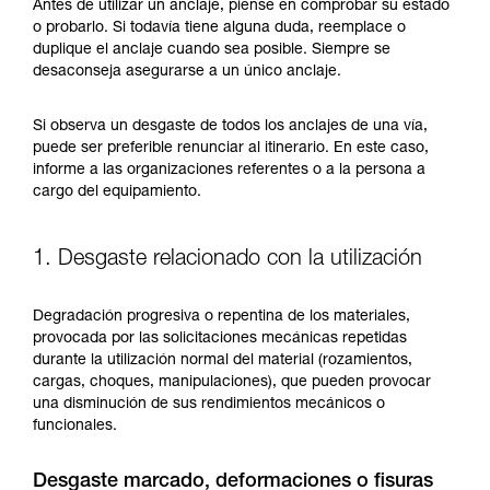
y un entrenamiento específico. Confirme a
Antes de utilizar un anclaje, piense en comprobar su estado
través de un profesional su capacidad para
o probarlo. Si todavía tiene alguna duda, reemplace o
ejecutar estas técnicas, solo y con total
duplique el anclaje cuando sea posible. Siempre se
seguridad, antes de ejecutarlas de forma
desaconseja asegurarse a un único anclaje.
autónoma.
Damos ejemplos de técnicas relacionadas con
Si observa un desgaste de todos los anclajes de una vía,
su actividad. Pueden existir otras que no
puede ser preferible renunciar al itinerario. En este caso,
describimos aquí.
informe a las organizaciones referentes o a la persona a
cargo del equipamiento.
1. Desgaste relacionado con la utilización
Degradación progresiva o repentina de los materiales,
provocada por las solicitaciones mecánicas repetidas
durante la utilización normal del material (rozamientos,
cargas, choques, manipulaciones), que pueden provocar
una disminución de sus rendimientos mecánicos o
funcionales.
Desgaste marcado, deformaciones o fisuras