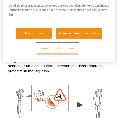
Le fait de refuser tout ou partie de ces cookies peut dégrader votre expérience
utilisateur, mais en aucun cas ce refus ne vous empêchera d’accéder à notre
Site.
Bavures et arêtes vives
Tout refuser
Autoriser tous les cookies
Lorsque le rebord d’une plaquette ou d’un piton présente
Paramètres des cookies
des bavures ou des arêtes vives, les trous de connexion
peuvent endommager les éléments textiles (comme une
sangle ou une cordelette). En cas de doute, évitez de
connecter un élément textile directement dans l’ancrage,
préférez un mousqueton.