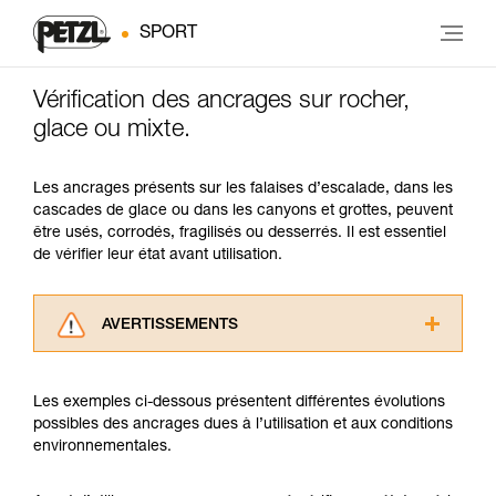
SPORT
Vérification des ancrages sur rocher,
glace ou mixte.
Les ancrages présents sur les falaises d’escalade, dans les
cascades de glace ou dans les canyons et grottes, peuvent
être usés, corrodés, fragilisés ou desserrés. Il est essentiel
de vérifier leur état avant utilisation.
AVERTISSEMENTS
Lisez attentivement les notices techniques des
produits utilisés dans ce conseil avant de le
Les exemples ci-dessous présentent différentes évolutions
consulter. Vous devez avoir compris les
possibles des ancrages dues à l’utilisation et aux conditions
informations de la notice technique pour
environnementales.
pouvoir comprendre ce complément
d’informations.