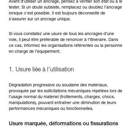
Maîtriser ces techniques nécessite une
Avant d’utiliser un ancrage, pensez à vérifier son état ou à le
formation et un entraînement spécifique. Validez
tester. Si un doute subsiste, remplacez ou doublez l’ancrage
avec un professionnel votre capacité à refaire
lorsque c'est possible. Il est toujours déconseillé de
la manipulation, seul, en toute sécurité, avant
s'assurer sur un ancrage unique.
de la reproduire en autonomie.
Nous donnons des exemples de techniques
Si vous constatez une usure de tous les ancrages d’une
liées à votre activité. Il peut en exister d’autres
voie, il peut être préférable de renoncer à l’itinéraire. Dans
que nous ne décrivons pas ici.
ce cas, informez les organisations référentes ou la personne
en charge de l’équipement.
1. Usure liée à l’utilisation
Dégradation progressive ou soudaine des matériaux,
provoquée par les sollicitations mécaniques répétées lors de
l’usage normal du matériel (frottements, charges, chocs,
manipulations), pouvant entraîner une diminution de leurs
performances mécaniques ou fonctionnelles.
Usure marquée, déformations ou fissurations