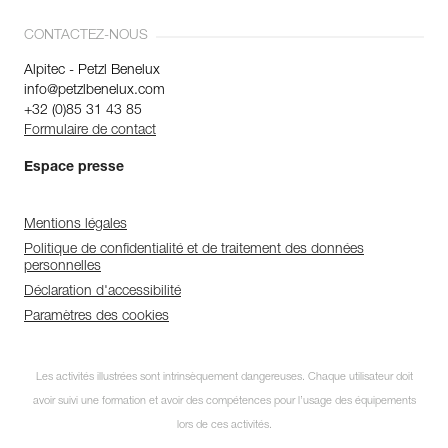
CONTACTEZ-NOUS
Alpitec - Petzl Benelux
info@petzlbenelux.com
+32 (0)85 31 43 85
Formulaire de contact
Espace presse
Mentions légales
Politique de confidentialité et de traitement des données
personnelles
Déclaration d'accessibilité
Paramètres des cookies
Les activités illustrées sont intrinsèquement dangereuses. Chaque utilisateur doit
avoir suivi une formation et avoir des compétences pour l’usage des équipements
lors de ces activités.