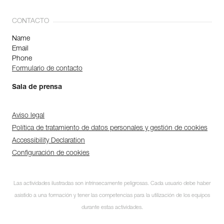
CONTACTO
Name
Email
Phone
Formulario de contacto
Sala de prensa
Aviso legal
Política de tratamiento de datos personales y gestión de cookies
Accessibility Declaration
Configuración de cookies
Las actividades ilustradas son intrínsecamente peligrosas. Cada usuario debe haber
asistido a una formación y tener las competencias para la utilización de los equipos
durante estas actividades.