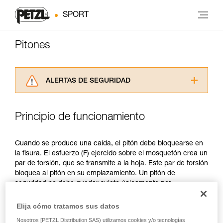
SPORT
Pitones
ALERTAS DE SEGURIDAD
Lea atentamente las fichas técnicas de los
productos utilizados en este consejo antes de
Principio de funcionamiento
consultarlo. Usted debe comprender la
información de la ficha técnica para poder
comprender este complemento informativo.
Cuando se produce una caída, el pitón debe bloquearse en
Dominar estas técnicas requiere una formación
la fisura. El esfuerzo (F) ejercido sobre el mosquetón crea un
y un entrenamiento específico. Confirme a
par de torsión, que se transmite a la hoja. Este par de torsión
través de un profesional su capacidad para
bloquea al pitón en su emplazamiento. Un pitón de
ejecutar estas técnicas, solo y con total
seguridad no debe quedar sujeto únicamente por
seguridad, antes de ejecutarlas de forma
rozamiento o compresión.
autónoma.
Elija cómo tratamos sus datos
Damos ejemplos de técnicas relacionadas con
su actividad. Pueden existir otras que no
Nosotros [PETZL Distribution SAS) utilizamos cookies y/o tecnologías