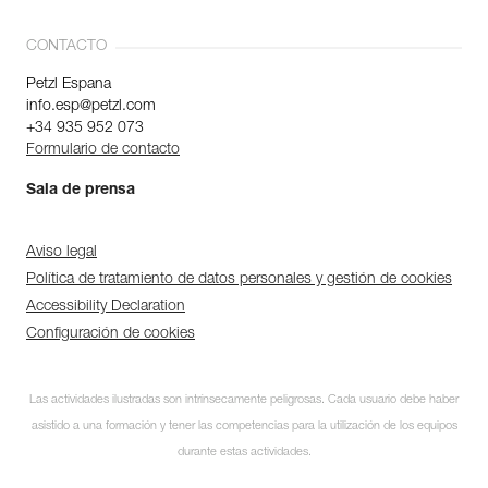
CONTACTO
Petzl Espana
info.esp@petzl.com
+34 935 952 073
Formulario de contacto
Sala de prensa
Aviso legal
Política de tratamiento de datos personales y gestión de cookies
Accessibility Declaration
Configuración de cookies
Las actividades ilustradas son intrínsecamente peligrosas. Cada usuario debe haber
asistido a una formación y tener las competencias para la utilización de los equipos
durante estas actividades.