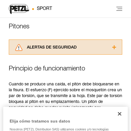
SPORT
Pitones
ALERTAS DE SEGURIDAD
Lea atentamente las fichas técnicas de los
productos utilizados en este consejo antes de
Principio de funcionamiento
consultarlo. Usted debe comprender la
información de la ficha técnica para poder
comprender este complemento informativo.
Cuando se produce una caída, el pitón debe bloquearse en
Dominar estas técnicas requiere una formación
la fisura. El esfuerzo (F) ejercido sobre el mosquetón crea un
y un entrenamiento específico. Confirme a
par de torsión, que se transmite a la hoja. Este par de torsión
través de un profesional su capacidad para
bloquea al pitón en su emplazamiento. Un pitón de
ejecutar estas técnicas, solo y con total
seguridad no debe quedar sujeto únicamente por
seguridad, antes de ejecutarlas de forma
rozamiento o compresión.
autónoma.
Elija cómo tratamos sus datos
Damos ejemplos de técnicas relacionadas con
su actividad. Pueden existir otras que no
Nosotros [PETZL Distribution SAS) utilizamos cookies y/o tecnologías