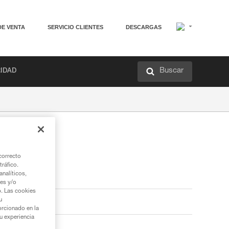
DE VENTA
SERVICIO CLIENTES
DESCARGAS
Buscar
RIDAD
correcto
tráfico.
nalíticos,
ies y/o
b. Las cookies
u
orcionado en la
su experiencia