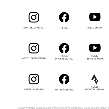
Las actividades ilustradas son intrínsecamente peligrosas. Cada usuario debe ha