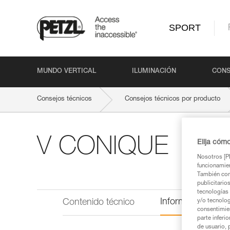
SPORT
MUNDO VERTICAL
ILUMINACIÓN
CONS
Consejos técnicos
Consejos técnicos por producto
V CONIQUE
Elija cóm
Nosotros [PE
funcionamien
También com
publicitario
tecnologías 
Información técni
y/o tecnolog
Contenido técnico
consentimie
parte inferi
de usuario, 