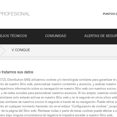
PROFESIONAL
PUNTOS 
EJOS TÉCNICOS
COMUNIDAD
ALERTAS DE SEGU
V CONIQUE
o tratamos sus datos
TZL Distribution SAS) utilizamos cookies y/o tecnologías similares para garantizar el 
to de nuestro Sitio web, personalizar nuestro contenido y anuncios, y analizar nuestro 
partimos información sobre su navegación en nuestro Sitio web con nuestros socios a
s y de redes sociales para personalizar nuestros anuncios. Si los acepta, nuestras cook
similares solo estarán activas en nuestro Sitio web y no le seguirán en otros sitios we
ca
ías similares de nuestros socios le seguirán a través de su navegación. Puede retirar s
nto en cualquier momento haciendo clic en el enlace "Configuración de cookies", prop
or de la página del Sitio web. Rechazar todas o parte de estas cookies puede afectar a 
pero bajo ninguna circunstancia tal negativa le impedirá acceder a nuestro Sitio web.